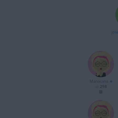
jos
Manacana
298