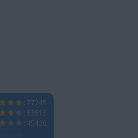
: 77245
: 63613
: 45438