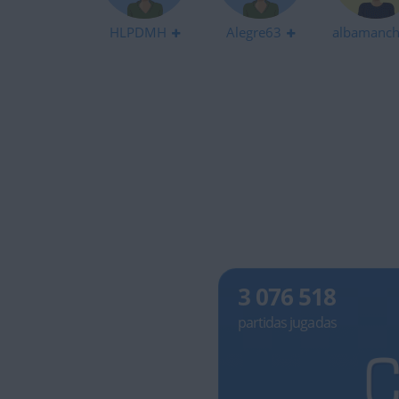
HLPDMH
Alegre63
albamanc
3 076 518
partidas jugadas