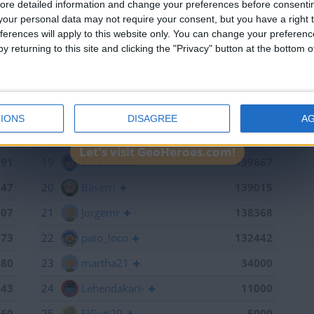
ore detailed information and change your preferences before consenti
752
13
albamancha
142124
our personal data may not require your consent, but you have a right t
ferences will apply to this website only. You can change your preferen
715
14
TNT
142101
y returning to this site and clicking the "Privacy" button at the bottom
598
15
hombrecillodepan
141937
441
16
Antares41$
140928
368
17
lizk
140647
IONS
DISAGREE
A
884
18
Gergin
140327
Let's visit GeoHeroes.com!
791
19
Loredana
139667
747
20
Baserri
139015
707
21
Jorgemr
138368
673
22
pato_loco
132442
480
23
martha21
34000
143
24
Lehendakari-
11000
060
25
ElGuti20
5000