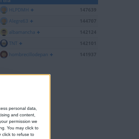
l día
HLPDMH
147639
Alegre63
144707
albamancha
142124
TNT
142101
hombrecillodepan
141937
cess personal data,
tising and content,
your permission we
ng. You may click to
click to refuse to