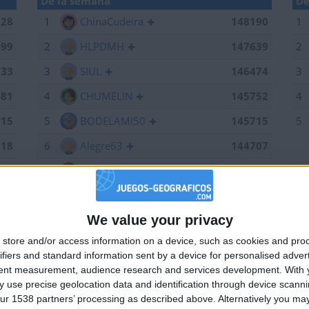
De la semana
De
028
1
ChinaCudeira
148190
1
199
2
HLPDMH
147639
2
133
3
SIUL
146474
3
381
4
CHUMELIN
145752
4
215
5
BODELAMI50
145715
5
518
6
Alegre63
144707
190
7
Bodero
144673
639
8
maherlo
144060
We value your privacy
184
9
Centenario
143962
🇺🇸 We noticed you’re visiting from
store and/or access information on a device, such as cookies and pro
an English-speaking country
784
10
karawankenwolf
143161
ifiers and standard information sent by a device for personalised adver
Join our American version now and be among
661
11
edurod22
142574
tent measurement, audience research and services development.
With 
 use precise geolocation data and identification through device scanni
the firsts to submit your score on our
474
12
RUYDIAZ
142126
ur 1538 partners’ processing as described above. Alternatively you may 
leaderboards!