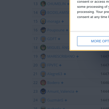
consent or access m
13
CHUMELIN
145
some processing of y
processing. Your pre
14
BODELAMI50
145
consent at any time b
15
moraga
145
16
Poupoune
145
17
GDFT
145
MORE OPT
18
MIGUEL ÁNGEL ALHAMBRA
144
19
MARESCRIBANO
144
20
FPVTC
144
21
Alegre63
144
22
Bodero
144
23
Amunt_Valencia
144
24
GuzmánS
144
25
maherlo
144