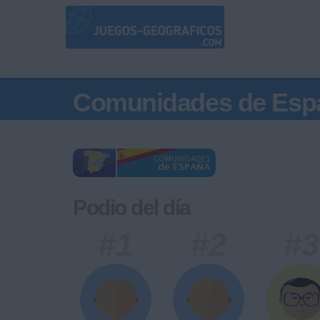
Comunidades de Esp
Podio del día
#1
#2
#3