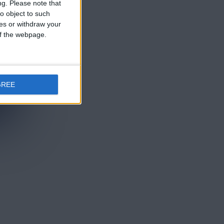
ng.
Please note that
o object to such
ces or withdraw your
 of the webpage.
GREE