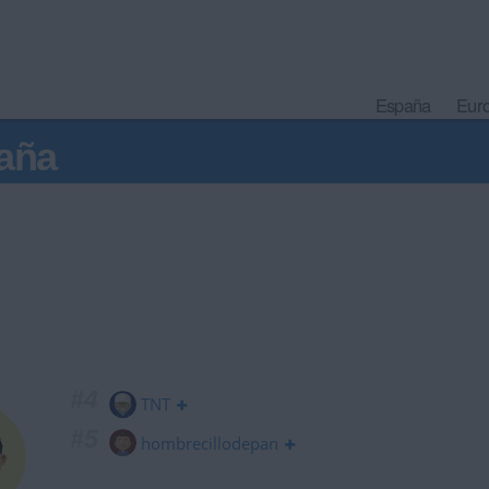
España
Eur
aña
#4
TNT
#5
hombrecillodepan