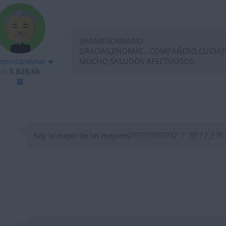
@MARESCRIBANO :
GRACIAS,ENORME...COMPAÑERO,CUIDAT
eenricandelas
MUCHO,SALUDOS AFECTUOSOS.
3 820,6k
Soy la mejor de las mejores??????????????(?´?`?)? ? ?_? ??