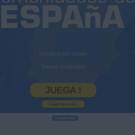
Localiza los zonas
Tienes 3 minutos
JUEGA !
Jugar sin crono.
Pantalla llena