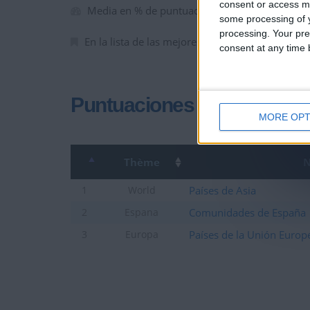
consent or access m
Media en % de puntuación max. :
8.12%
some processing of y
processing. Your pre
En la lista de las mejores partidas :
0
consent at any time b
Puntuaciones
MORE OPT
Thème
N
Países de Asia
1
World
Comunidades de España
2
Espana
Países de la Unión Europ
3
Europa