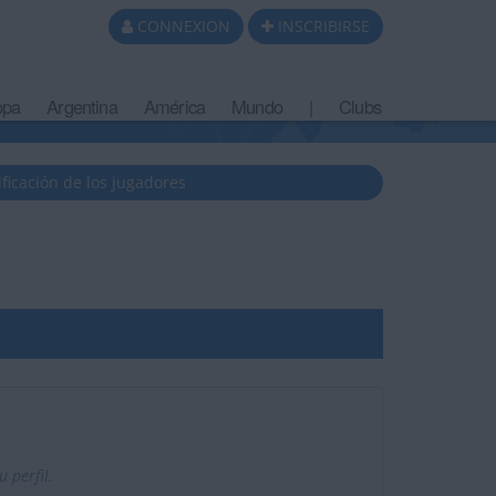
CONNEXION
INSCRIBIRSE
opa
Argentina
América
Mundo
|
Clubs
ificación de los jugadores
 perfil.