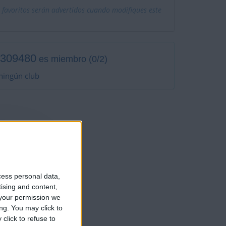
 favoritos serán advertidos cuando modifiques este
1309480
es miembro (0/2)
ningún club
 de nadie
cess personal data,
tising and content,
your permission we
ng. You may click to
click to refuse to