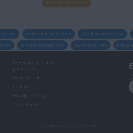
Informar de un error
icos.com
geographie-spiele.com
giochi-geografici.com
es.com
lemurdelapresse.com
jeuxpedago.com
billets
Protección de datos
B
personales
¿D
Mapa del sitio
Contacto
Menciones Legales
Colaboración
- copyright© juegos-geograficos™ 2026 -