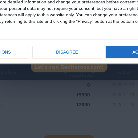
ore detailed information and change your preferences before consenti
our personal data may not require your consent, but you have a right t
ferences will apply to this website only. You can change your preferen
y returning to this site and clicking the "Privacy" button at the bottom
IONS
DISAGREE
A
Let's visit GeoHeroes.com!
Mejor
ombre
Fecha
resultados
0
2025-12-19
15500
2025-12-19
ea
12000
2025-12-19