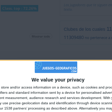
Los jugadores que te siguen en
Class. top : 72.26%
texto.
1
Clubes de los cuales
Mostrar todo
11309480
no pertenece a 
No está entre los favoritos
We value your privacy
🇺🇸 We noticed you’re visiting from
store and/or access information on a device, such as cookies and pro
an English-speaking country
ifiers and standard information sent by a device for personalised adver
Join our American version now and be among
tent measurement, audience research and services development.
With 
 use precise geolocation data and identification through device scanni
the firsts to submit your score on our
ur 1538 partners’ processing as described above. Alternatively you may 
leaderboards!