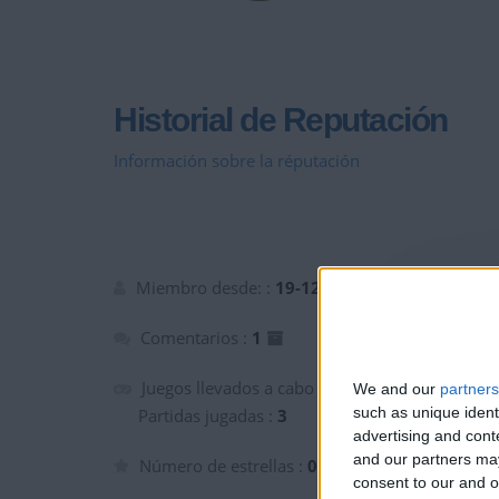
Historial de Reputación
Información sobre la réputación
Miembro desde: :
19-12-2025
Comentarios :
1
Juegos llevados a cabo :
3
We and our
partners
such as unique ident
Partidas jugadas :
3
advertising and con
and our partners may
Número de estrellas :
0
consent to our and o