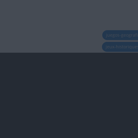
juegos-geograf
jeux-historiqu