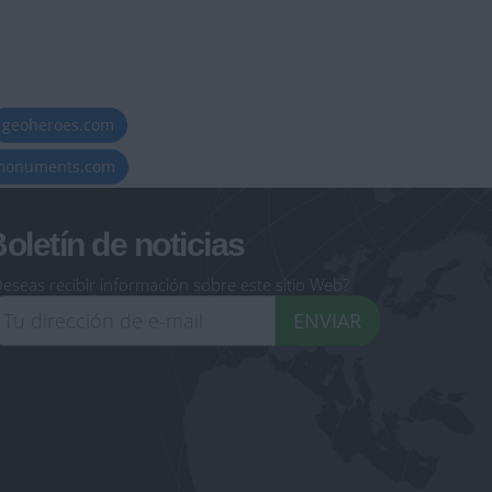
geoheroes.com
-monuments.com
oletín de noticias
eseas recibir información sobre este sitio Web?
ENVIAR