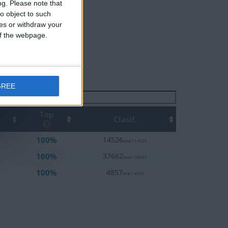
ng.
Please note that
o object to such
ces or withdraw your
 of the webpage.
GREE
Buscar:
Top
Clasif.
100%
14526
eme / 14526
100%
37662
eme / 38247
100%
4857
eme / 4936