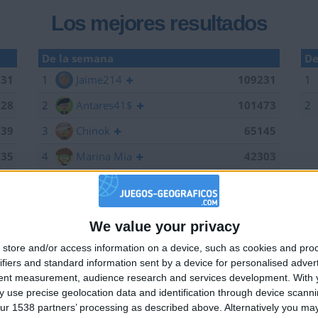
Los mejores resultados
De la semana
De
231
1
Jaime214
109231
1
928
2
Antares41$
101473
2
939
3
Chinok
65145
735
4
Marina Mia
42303
441
5
BODELAMI50
30190
473
6
Centenario
2900
We value your privacy
🇺🇸 We noticed you’re visiting from
197
store and/or access information on a device, such as cookies and pro
an English-speaking country
447
ifiers and standard information sent by a device for personalised adver
Join our American version now and be among
tent measurement, audience research and services development.
With 
491
 use precise geolocation data and identification through device scanni
the firsts to submit your score on our
ur 1538 partners’ processing as described above. Alternatively you may 
145
leaderboards!