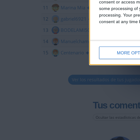
consent or access m
11
Marina Mia
42
some processing of y
processing. Your pre
12
gabriel6921
39
consent at any time b
13
BODELAMI50
30
14
Manuelchampiontanger
23
15
Centenario
2
MORE OPT
Ver los resultados de tus jugado
Tus coment
Ocultar las estadísticas d