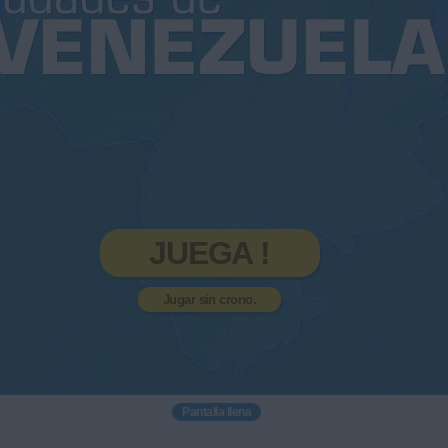
JUEGA !
Jugar sin crono.
Pantalla llena