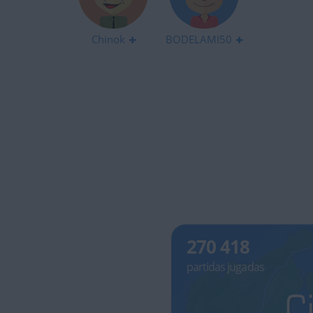
Chinok
BODELAMI50
270 418
partidas jugadas