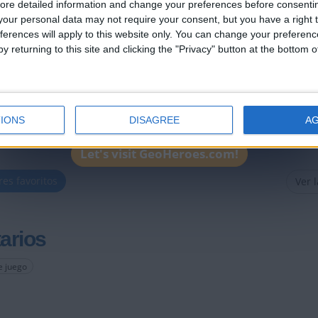
ore detailed information and change your preferences before consenti
303
our personal data may not require your consent, but you have a right t
ferences will apply to this website only. You can change your preferen
766
y returning to this site and clicking the "Privacy" button at the bottom
190
208
900
IONS
DISAGREE
A
Let's visit GeoHeroes.com!
res favoritos
Ver 
arios
e juego