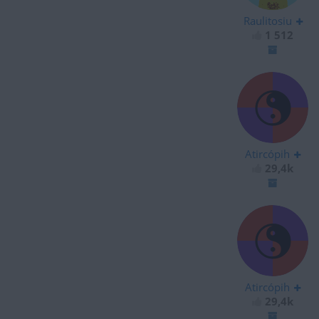
Raulitosiu
1 512
Atircópih
29,4k
Atircópih
29,4k