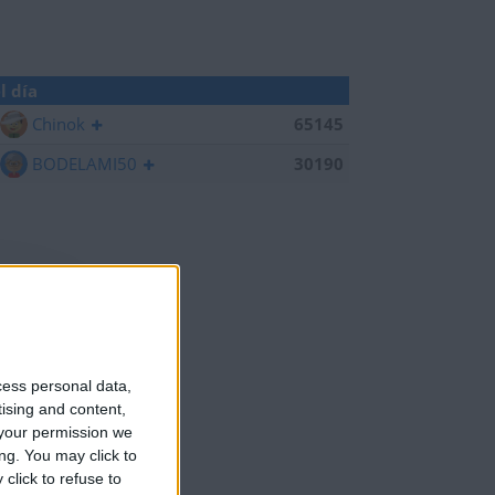
l día
Chinok
65145
BODELAMI50
30190
cess personal data,
tising and content,
your permission we
ng. You may click to
click to refuse to