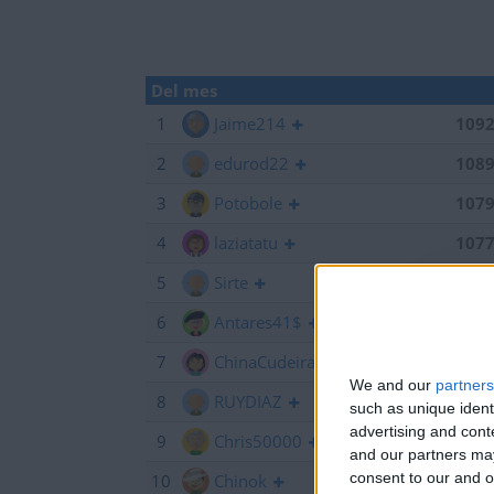
Del mes
1
Jaime214
109
2
edurod22
108
3
Potobole
107
4
laziatatu
107
5
Sirte
105
6
Antares41$
101
7
ChinaCudeira
90
We and our
partners
8
RUYDIAZ
88
such as unique ident
advertising and con
9
Chris50000
68
and our partners may
consent to our and o
10
Chinok
65