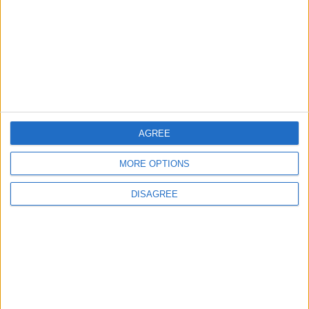
Geo. física de Europa
96117
36
Europa
Ciudades de America
112417
37
America
central
Ciudades de America del
138896
38
America
Sur
Ciudades de Asia
110030
39
Europa
Ciudades del Oriente
AGREE
124079
40
Europa
Medio
MORE OPTIONS
Ciudades de Europa Expert
100190
41
Europa
DISAGREE
Estados de Mexico
144284
42
America
Capitales y banderas de
37931
43
Europa
Europa