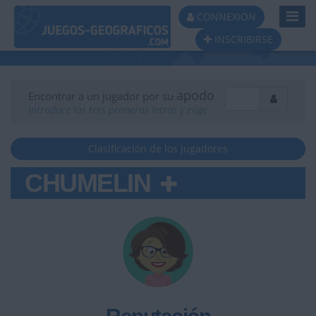
Toggl
CONNEXION
Navig
INSCRIBIRSE
apodo
Encontrar a un jugador por su
Introduce las tres primeras letras y elige
Clasificación de los jugadores
CHUMELIN