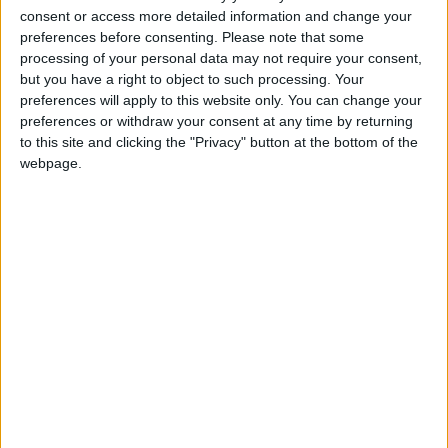
+20
consent or access more detailed information and change your
hace 7 días
Juegos llevados a cabo :
43
preferences before consenting.
Please note that some
Entrar en las mejores puntuaciones de la semana
processing of your personal data may not require your consent,
Partidas jugadas :
962
+2
Terminar una partida
hace 7 días
but you have a right to object to such processing. Your
preferences will apply to this website only. You can change your
Número de estrellas :
127
preferences or withdraw your consent at any time by returning
to this site and clicking the "Privacy" button at the bottom of the
Media en % de puntuación max. :
100%
webpage.
En la lista de las mejores partidas :
4
Está entre los favoritos de
11
jugadores
Puntuaciones
Buscar:
4
8
29