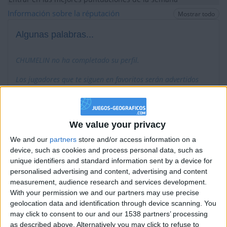
+2
Información sobre la réputación
Terminar una partida
Mostrar todo
hace 6 días
+40
hace 7 días
Algunas palabras...
Entrar en las mejores puntuaciones del mes
+2
Terminar una partida
hace 7 días
CHUMELIN no ha completado su perfil.
+40
hace 7 días
Los jugadores que te siguen en favoritos serán advertidos
Entrar en las mejores puntuaciones del mes
cuando modifiques este texto.
+2
Terminar una partida
hace 7 días
+40
hace 7 días
Entrar en las mejores puntuaciones del mes
We value your privacy
CHUMELIN
Clubes de los cuales
es miembro
+2
(0/2)
Terminar una partida
hace 7 días
We and our
partners
store and/or access information on a
device, such as cookies and process personal data, such as
+20
CHUMELIN
no pertenece a ningún club
hace 7 días
unique identifiers and standard information sent by a device for
Entrar en las mejores puntuaciones de la semana
personalised advertising and content, advertising and content
+2
Terminar una partida
hace 7 días
measurement, audience research and services development.
+20
With your permission we and our partners may use precise
hace 7 días
Miembro desde: :
01-01-2024
geolocation data and identification through device scanning. You
Entrar en las mejores puntuaciones de la semana
may click to consent to our and our 1538 partners’ processing
+2
Comentarios :
9
Terminar una partida
hace 7 días
as described above. Alternatively you may click to refuse to