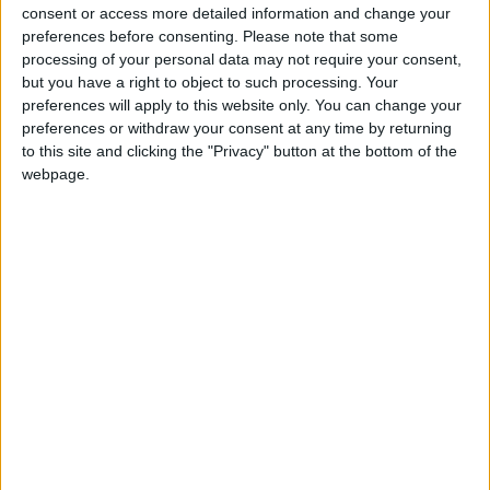
hace 8 horas
consent or access more detailed information and change your
Juegos llevados a cabo :
43
Entrar en las mejores puntuaciones del mes
preferences before consenting.
Please note that some
Partidas jugadas :
10139
+2
Terminar una partida
hace 8 horas
processing of your personal data may not require your consent,
but you have a right to object to such processing. Your
+2
Terminar una partida
hace 8 horas
Número de estrellas :
121
preferences will apply to this website only. You can change your
+40
hace 8 horas
preferences or withdraw your consent at any time by returning
Media en % de puntuación max. :
96.49%
Entrar en las mejores puntuaciones del mes
to this site and clicking the "Privacy" button at the bottom of the
+2
webpage.
Terminar una partida
hace 12 horas
En la lista de las mejores partidas :
22
+2
Terminar una partida
hace 12 horas
Está entre los favoritos de
7
jugadores
+2
Terminar una partida
hace 12 horas
+40
hace 12 horas
Entrar en las mejores puntuaciones del mes
+2
Puntuaciones
Terminar una partida
hace 12 horas
+2
Terminar una partida
hace 13 horas
Buscar:
+20
hace 13 horas
Entrar en las mejores puntuaciones de la semana
7
14
11
10
+2
Terminar una partida
hace 13 horas