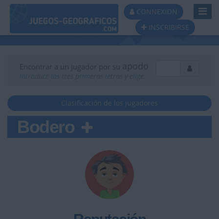
Toggl
CONNEXION
Navig
INSCRIBIRSE
apodo
Encontrar a un jugador por su
Introduce las tres primeras letras y elige
Clasificación de los jugadores
Bodero