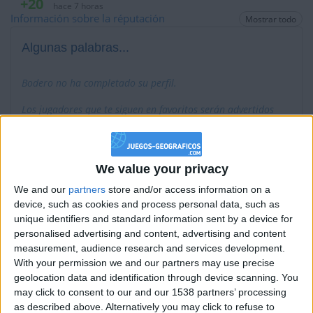
+20
hace 7 horas
Información sobre la réputación
Mostrar todo
Entrar en las mejores puntuaciones de la semana
+2
Terminar una partida
hace 7 horas
Algunas palabras...
+20
hace 7 horas
Entrar en las mejores puntuaciones de la semana
Bodero no ha completado su perfil.
+2
Terminar una partida
hace 7 horas
Los jugadores que te siguen en favoritos serán advertidos
+2
Terminar una partida
hace 7 horas
cuando modifiques este texto.
+20
hace 7 horas
Entrar en las mejores puntuaciones de la semana
We value your privacy
+2
Bodero
Clubes de los cuales
es miembro (0/2)
Terminar una partida
hace 7 horas
We and our
partners
store and/or access information on a
+2
Bodero
Terminar una partida
hace 8 horas
no pertenece a ningún club
device, such as cookies and process personal data, such as
+40
unique identifiers and standard information sent by a device for
hace 8 horas
personalised advertising and content, advertising and content
Entrar en las mejores puntuaciones del mes
measurement, audience research and services development.
+40
hace 8 horas
Miembro desde: :
07-08-2023
With your permission we and our partners may use precise
Entrar en las mejores puntuaciones del mes
geolocation data and identification through device scanning. You
+2
Terminar una partida
may click to consent to our and our 1538 partners’ processing
Comentarios :
hace 8 horas
0
as described above. Alternatively you may click to refuse to
+40