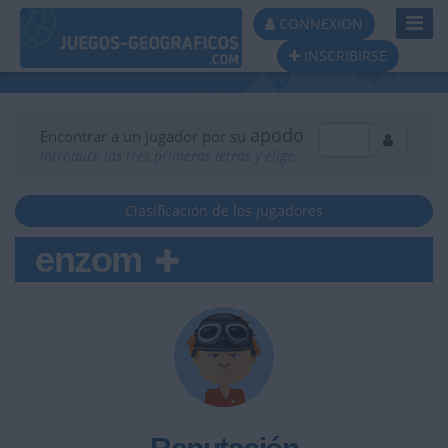
Toggl
CONNEXION
Navig
INSCRIBIRSE
apodo
Encontrar a un jugador por su
Introduce las tres primeras letras y elige
Clasificación de los jugadores
enzom