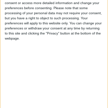
Terminar una partida
hace 2 meses
consent or access more detailed information and change your
Comentarios :
1
+2
Terminar una partida
hace 2 meses
preferences before consenting.
Please note that some
processing of your personal data may not require your consent,
+2
Terminar una partida
hace 2 meses
Juegos llevados a cabo :
42
but you have a right to object to such processing. Your
+2
Partidas jugadas :
4807
Terminar una partida
hace 2 meses
preferences will apply to this website only. You can change your
preferences or withdraw your consent at any time by returning
Número de estrellas :
107
to this site and clicking the "Privacy" button at the bottom of the
webpage.
Media en % de puntuación max. :
91.03%
En la lista de las mejores partidas :
1
Está entre los favoritos de
7
jugadores
Puntuaciones
Buscar: