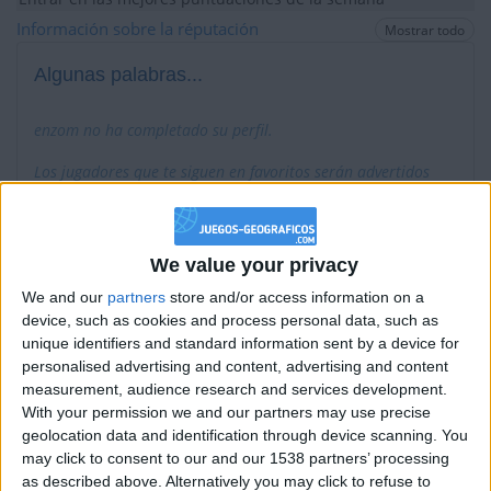
+20
Información sobre la réputación
Mostrar todo
hace un mes
Entrar en las mejores puntuaciones de la semana
Algunas palabras...
+2
Terminar una partida
hace un mes
+2
Terminar una partida
hace un mes
enzom no ha completado su perfil.
+20
hace un mes
Los jugadores que te siguen en favoritos serán advertidos
Entrar en las mejores puntuaciones de la semana
cuando modifiques este texto.
+2
Terminar una partida
hace un mes
+40
hace 2 meses
We value your privacy
Entrar en las mejores puntuaciones del mes
enzom
Clubes de los cuales
es miembro (2/2)
+2
We and our
partners
store and/or access information on a
Terminar una partida
hace 2 meses
Pros De Geografía - PDG
device, such as cookies and process personal data, such as
3
+2
Terminar una partida
hace 2 meses
unique identifiers and standard information sent by a device for
GEOGENIOS ☀
+2
personalised advertising and content, advertising and content
Terminar una partida
hace 2 meses
measurement, audience research and services development.
+2
Terminar una partida
hace 2 meses
With your permission we and our partners may use precise
+40
geolocation data and identification through device scanning. You
hace 2 meses
may click to consent to our and our 1538 partners’ processing
Entrar en las mejores puntuaciones del mes
Miembro desde: :
26-01-2018
as described above. Alternatively you may click to refuse to
+2