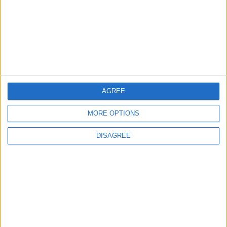
Capitales y banderas de
33933
36
Europa
Europa
Ciudades de Chile
79206
37
America
Ciudades de Mexico
63951
38
America
AGREE
Ciudades de Colombia
67447
39
America
MORE OPTIONS
Ciudades de Bolivia
66995
40
America
DISAGREE
Ciudades de Uruguay
58253
41
America
Estados de Mexico
5285
42
America