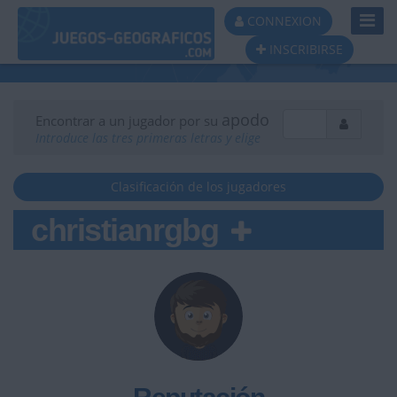
Toggl
CONNEXION
Navig
INSCRIBIRSE
apodo
Encontrar a un jugador por su
Introduce las tres primeras letras y elige
Clasificación de los jugadores
christianrgbg