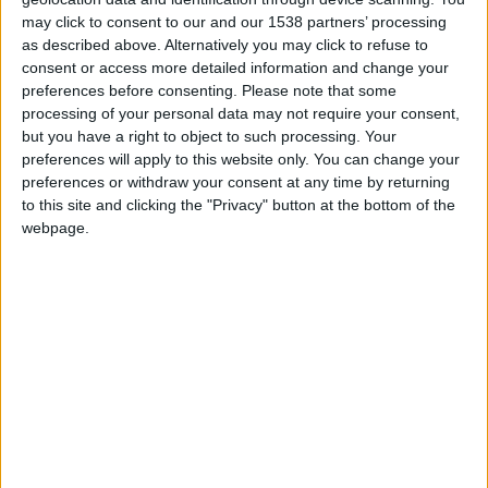
+40
hace 2 días
christianrgbg
may click to consent to our and our 1538 partners’ processing
Clubes de los cuales
es
Entrar en las mejores puntuaciones del mes
as described above. Alternatively you may click to refuse to
miembro (2/2)
+2
Terminar una partida
consent or access more detailed information and change your
hace 2 días
GEOGENIOS ☀
preferences before consenting.
Please note that some
+40
hace 2 días
processing of your personal data may not require your consent,
Entrar en las mejores puntuaciones del mes
Pros De Geografía - PDG
3
but you have a right to object to such processing. Your
+2
Terminar una partida
hace 2 días
preferences will apply to this website only. You can change your
preferences or withdraw your consent at any time by returning
+40
hace 2 días
to this site and clicking the "Privacy" button at the bottom of the
Entrar en las mejores puntuaciones del mes
webpage.
Miembro desde: :
27-05-2021
+2
Terminar una partida
hace 2 días
+5
Comentarios :
hace 7 días
613
Que uno de sus comentarios sea apreciado
+5
Juegos llevados a cabo :
47
hace 7 días
Partidas jugadas :
9138
Que uno de sus comentarios sea apreciado
+5
hace 7 días
Número de estrellas :
140
Que uno de sus comentarios sea apreciado
+5
hace 7 días
Media en % de puntuación max. :
100%
Que uno de sus comentarios sea apreciado