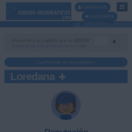
Toggl
CONNEXION
Navig
INSCRIBIRSE
apodo
Encontrar a un jugador por su
Introduce las tres primeras letras y elige
Clasificación de los jugadores
Loredana