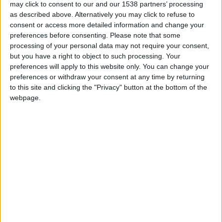
GEOGENIOS ☀
+40
may click to consent to our and our 1538 partners’ processing
hace 12 días
as described above. Alternatively you may click to refuse to
Entrar en las mejores puntuaciones del mes
consent or access more detailed information and change your
+2
Terminar una partida
hace 12 días
preferences before consenting.
Please note that some
+20
processing of your personal data may not require your consent,
Miembro desde: :
12-07-2013
hace 12 días
but you have a right to object to such processing. Your
Entrar en las mejores puntuaciones de la semana
preferences will apply to this website only. You can change your
+2
Comentarios :
12
Terminar una partida
hace 12 días
preferences or withdraw your consent at any time by returning
+20
to this site and clicking the "Privacy" button at the bottom of the
hace 12 días
Juegos llevados a cabo :
44
webpage.
Entrar en las mejores puntuaciones de la semana
Partidas jugadas :
9671
+2
Terminar una partida
hace 12 días
+40
Número de estrellas :
123
hace 12 días
Entrar en las mejores puntuaciones del mes
Media en % de puntuación max. :
92.83%
+2
Terminar una partida
hace 12 días
+40
hace 15 días
En la lista de las mejores partidas :
14
Entrar en las mejores puntuaciones del mes
Está entre los favoritos de
23
jugadores
+2
Terminar una partida
hace 15 días
+20
hace 15 días
Entrar en las mejores puntuaciones de la semana