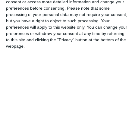
consent or access more detailed information and change your
+2
Comentarios :
127
Terminar una partida
hace 5 días
preferences before consenting.
Please note that some
+2
Terminar una partida
hace 5 días
processing of your personal data may not require your consent,
Juegos llevados a cabo :
46
but you have a right to object to such processing. Your
+2
Terminar una partida
hace 5 días
Partidas jugadas :
71925
preferences will apply to this website only. You can change your
+2
Terminar una partida
hace 5 días
preferences or withdraw your consent at any time by returning
Número de estrellas :
131
+2
to this site and clicking the "Privacy" button at the bottom of the
Terminar una partida
hace 5 días
webpage.
+2
Media en % de puntuación max. :
100%
Terminar una partida
hace 5 días
+2
Terminar una partida
hace 5 días
En la lista de las mejores partidas :
0
+2
Terminar una partida
hace 5 días
Está entre los favoritos de
106
jugadores
+2
Terminar una partida
hace 5 días
+2
Terminar una partida
hace 5 días
+2
Terminar una partida
hace 5 días
Puntuaciones
+2
Terminar una partida
hace 5 días
+2
Terminar una partida
hace 5 días
Buscar:
+2
Terminar una partida
hace 5 días
+2