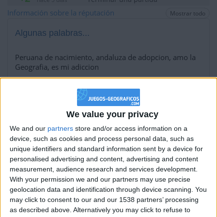
+2
Información sobre la réputación
Mostrar todo
Terminar una partida
hace 5 días
+2
Terminar una partida
hace 5 días
Algunas palabras...
+2
Terminar una partida
hace 5 días
+2
Peruana de nacimiento, andaluza de adopcion, amo la
Terminar una partida
hace 5 días
Geografia, es mi adiccion
+2
Terminar una partida
hace 5 días
Los jugadores que te siguen en favoritos serán advertidos
+2
Terminar una partida
hace 5 días
cuando modifiques este texto.
+2
Terminar una partida
hace 5 días
We value your privacy
+2
Terminar una partida
hace 5 días
We and our
partners
store and/or access information on a
Charini55
+2
Clubes de los cuales
es miembro
Terminar una partida
hace 5 días
device, such as cookies and process personal data, such as
(0/2)
+2
unique identifiers and standard information sent by a device for
Terminar una partida
hace 5 días
Charini55
no pertenece a ningún club
personalised advertising and content, advertising and content
+2
Terminar una partida
hace 5 días
measurement, audience research and services development.
+2
Terminar una partida
With your permission we and our partners may use precise
hace 5 días
geolocation data and identification through device scanning. You
+2
Terminar una partida
hace 5 días
Miembro desde: :
12-03-2020
may click to consent to our and our 1538 partners’ processing
+2
Terminar una partida
hace 5 días
as described above. Alternatively you may click to refuse to