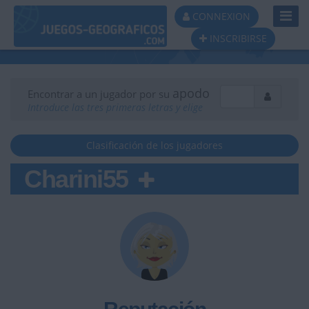
Toggl
CONNEXION
Navig
INSCRIBIRSE
apodo
Encontrar a un jugador por su
Introduce las tres primeras letras y elige
Clasificación de los jugadores
Charini55