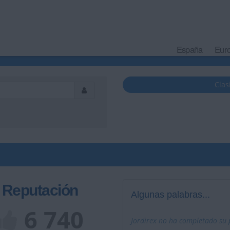
España
Eur
Clas
Reputación
Algunas palabras...
6 740
Jordirex no ha completado su p