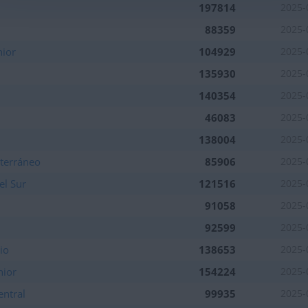
197814
2025-
88359
2025-
nior
104929
2025-
135930
2025-
140354
2025-
46083
2025-
138004
2025-
terráneo
85906
2025-
el Sur
121516
2025-
91058
2025-
92599
2025-
io
138653
2025-
nior
154224
2025-
entral
99935
2025-