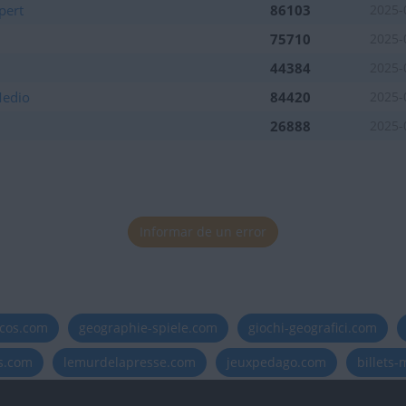
pert
86103
2025-
75710
2025-
44384
2025-
Medio
84420
2025-
26888
2025-
Informar de un error
icos.com
geographie-spiele.com
giochi-geografici.com
es.com
lemurdelapresse.com
jeuxpedago.com
billets