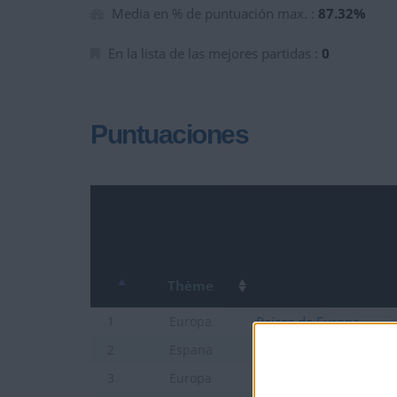
Media en % de puntuación max. :
87.32%
En la lista de las mejores partidas :
0
Puntuaciones
Thème
Países de Europa
1
Europa
Provincias de España
2
Espana
Ciudades de Europa Ju
3
Europa