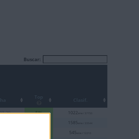
Buscar:
Top
cha
Clasif.
5%
07-29
1022
eme / 37750
5%
07-31
1585
eme / 33544
5%
07-29
545
eme / 12210