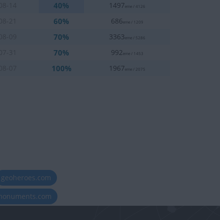
40%
08-14
1497
eme / 4126
60%
08-21
686
eme / 1209
70%
08-09
3363
eme / 5286
70%
07-31
992
eme / 1453
100%
08-07
1967
eme / 2075
geoheroes.com
-monuments.com