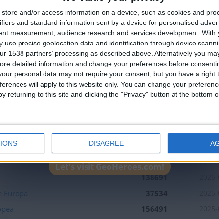
🇺🇸 We noticed you’re visiting from
ral
147638
2025-
store and/or access information on a device, such as cookies and pro
an English-speaking country
ña
143909
2025-
ifiers and standard information sent by a device for personalised adver
Join our American version now and be among
tent measurement, audience research and services development.
With 
a
205230
2025-
 use precise geolocation data and identification through device scanni
the firsts to submit your score on our
151998
2025-
ur 1538 partners’ processing as described above. Alternatively you may 
leaderboards!
ore detailed information and change your preferences before consenti
96846
2025-
our personal data may not require your consent, but you have a right t
168321
2025-
ferences will apply to this website only. You can change your preferen
y returning to this site and clicking the "Privacy" button at the bottom
Sur
108149
2025-
163480
2025-
Junior
100450
2025-
IONS
DISAGREE
A
39965
2025-
96397
2025-
Let's visit GeoHeroes.com!
138691
2026-
e Europa
37534
2025-
opea
156491
2025-