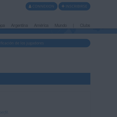
CONNEXION
INSCRIBIRSE
opa
Argentina
América
Mundo
|
Clubs
ificación de los jugadores
erfil.