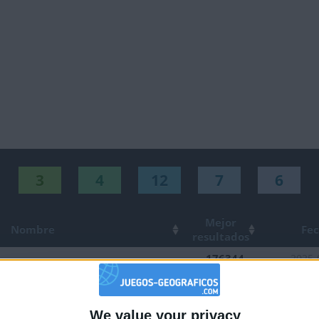
3
4
12
7
6
Mejor
Nombre
Fe
resultados
176344
2025-
232545
2025-
nior
120356
2025-
We value your privacy