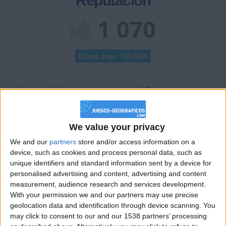
Reputación
1 070
Class. top : 10.74%
Historial de Reputación
+2
Terminar una partida
hace 2 meses
We value your privacy
+2
Terminar una partida
hace 2 meses
We and our
partners
store and/or access information on a
+2
Terminar una partida
hace 2 meses
device, such as cookies and process personal data, such as
+2
Terminar una partida
unique identifiers and standard information sent by a device for
hace 2 meses
personalised advertising and content, advertising and content
+2
Terminar una partida
hace 2 meses
measurement, audience research and services development.
+20
hace 2 meses
With your permission we and our partners may use precise
Entrar en las mejores puntuaciones de la semana
geolocation data and identification through device scanning. You
may click to consent to our and our 1538 partners’ processing
+2
Terminar una partida
hace 2 meses