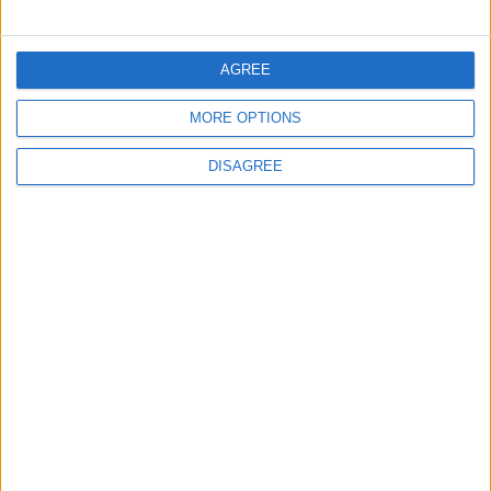
giochi-geografici.com
geoheroes.com
jeux-historiques.com
lemurdelapresse.com
AGREE
jeuxpedago.com
billets-monuments.com
MORE OPTIONS
DISAGREE
Protección de datos
personales
Mapa del sitio
Contacto
Menciones Legales
Colaboración
Boletín de noticias
¿Deseas recibir información sobre este sitio Web?
ENVIAR