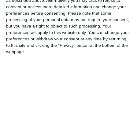
as described above. Alternatively you may click to refuse to
+10
hace 2 meses
consent or access more detailed information and change your
Información sobre la réputación
Mostrar todo
Entrar en las mejores puntuaciones del día
preferences before consenting.
Please note that some
processing of your personal data may not require your consent,
Algunas palabras...
but you have a right to object to such processing. Your
preferences will apply to this website only. You can change your
DiegoCouto no ha completado su perfil.
preferences or withdraw your consent at any time by returning
to this site and clicking the "Privacy" button at the bottom of the
Los jugadores que te siguen en favoritos serán advertidos
webpage.
cuando modifiques este texto.
DiegoCouto
Clubes de los cuales
es miembro
(0/2)
DiegoCouto
no pertenece a ningún club
🇺🇸 We noticed you’re visiting
from an English-speaking
Miembro desde: :
30-09-2025
country
Comentarios :
4