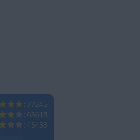
: 77245
: 63613
: 45438