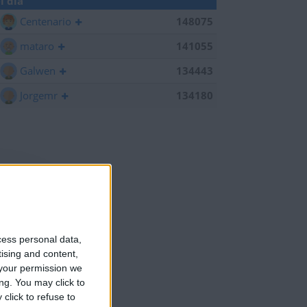
l día
Centenario
148075
mataro
141055
Galwen
134443
Jorgemr
134180
cess personal data,
tising and content,
your permission we
ng. You may click to
click to refuse to