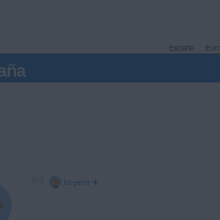
España
Eur
aña
#4
Jorgemr