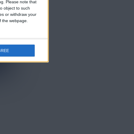
ng.
Please note that
o object to such
ces or withdraw your
 of the webpage.
GREE