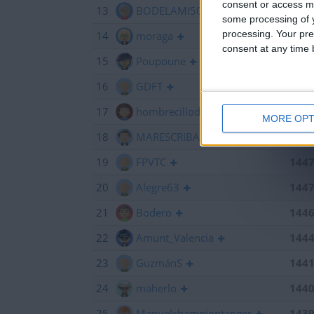
consent or access m
13
BODELAMI50
145
some processing of y
processing. Your pre
14
moraga
145
consent at any time b
15
Poupoune
145
16
GDFT
145
17
hombrecillodepan
144
MORE OPT
18
MARESCRIBANO
144
19
FPVTC
144
20
Alegre63
144
21
Bodero
144
22
Amunt_Valencia
144
23
GuzmánS
144
24
maherlo
144
25
Manuelchampiontanger
143