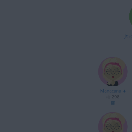
jos
Manacana
298