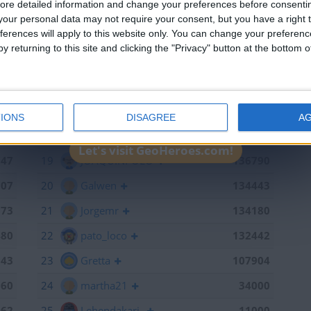
ore detailed information and change your preferences before consenti
715
13
mataro
141055
our personal data may not require your consent, but you have a right t
ferences will apply to this website only. You can change your preferen
598
14
Antares41$
140928
y returning to this site and clicking the "Privacy" button at the bottom
441
15
Gergin
140327
368
16
Loredana
139667
886
17
Baserri
139015
IONS
DISAGREE
A
791
18
teresa urzainki
137308
Let's visit GeoHeroes.com!
747
19
JOAQUINPOLO
136790
707
20
Galwen
134443
673
21
Jorgemr
134180
480
22
pato_loco
132442
143
23
Gretta
107904
060
24
martha21
34000
962
25
Lehendakari-
11000