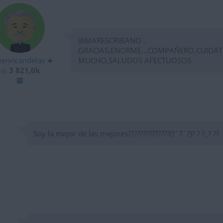
@MARESCRIBANO :
GRACIAS,ENORME...COMPAÑERO,CUIDAT
eenricandelas
MUCHO,SALUDOS AFECTUOSOS.
3 821,0k
Soy la mejor de las mejores??????????????(?´?`?)? ? ?_? ??