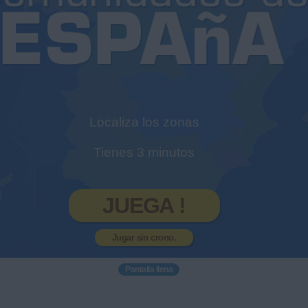
Localiza los zonas
Tienes 3 minutos
JUEGA !
Jugar sin crono.
Pantalla llena