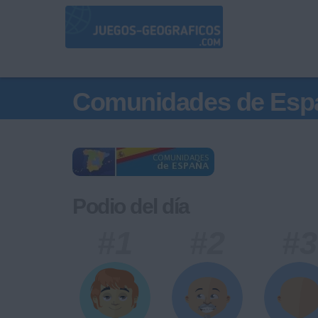
Comunidades de Esp
Podio del día
#1
#2
#3