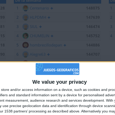
De la semana
De
028
1
Centenario
148075
1
199
2
HLPDMH
147639
2
381
3
SIUL
146474
3
215
4
CHUMELIN
145752
4
518
5
hombrecillodepan
144886
190
6
Alegre63
144707
075
7
Bodero
144673
639
8
maherlo
144060
We value your privacy
184
9
karawankenwolf
143161
🇺🇸 We noticed you’re visiting from
store and/or access information on a device, such as cookies and pro
an English-speaking country
661
10
RUYDIAZ
142126
ifiers and standard information sent by a device for personalised adver
Join our American version now and be among
474
11
albamancha
142124
tent measurement, audience research and services development.
With 
 use precise geolocation data and identification through device scanni
the firsts to submit your score on our
752
12
TNT
142101
ur 1538 partners’ processing as described above. Alternatively you may 
leaderboards!