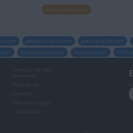
Informar de un error
icos.com
geographie-spiele.com
giochi-geografici.com
es.com
lemurdelapresse.com
jeuxpedago.com
billets
Protección de datos
B
personales
¿D
Mapa del sitio
Contacto
Menciones Legales
Colaboración