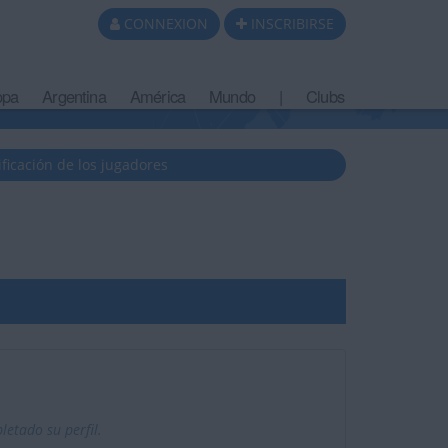
CONNEXION
INSCRIBIRSE
opa
Argentina
América
Mundo
|
Clubs
ificación de los jugadores
etado su perfil.