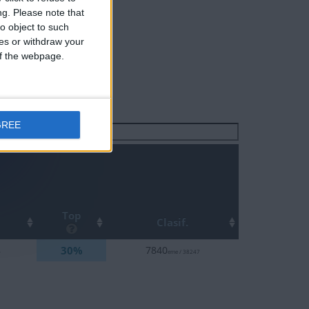
ng.
Please note that
o object to such
ces or withdraw your
 of the webpage.
GREE
Buscar:
Top
Clasif.
30%
4
7840
eme / 38247