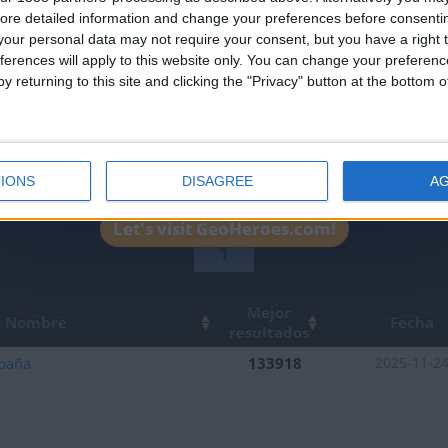
leaderboards!
ore detailed information and change your preferences before consenti
our personal data may not require your consent, but you have a right t
ferences will apply to this website only. You can change your preferen
y returning to this site and clicking the "Privacy" button at the bottom
IONS
DISAGREE
A
Let's visit GeoHeroes.com!
1
Mejor
Nombre
Fecha
resultados
paña
133918
2025-11-2