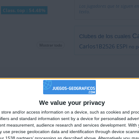
Los jugadores que te siguen en
Class. top : 54.48%
texto.
C
Clubes de los cuales
Mostrar todo
Carlos1B2526 ESPI
no pe
Está entre los favoritos de
We value your privacy
🇺🇸 We noticed you’re visiting from
store and/or access information on a device, such as cookies and pro
an English-speaking country
ifiers and standard information sent by a device for personalised adver
Join our American version now and be among
tent measurement, audience research and services development.
With 
 use precise geolocation data and identification through device scanni
the firsts to submit your score on our
ur 1538 partners’ processing as described above. Alternatively you may 