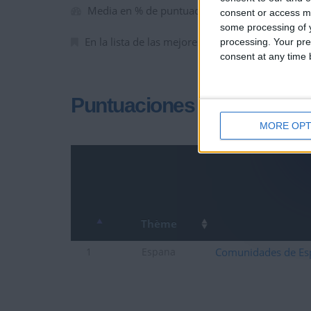
Media en % de puntuación max. :
100%
consent or access m
some processing of y
En la lista de las mejores partidas :
0
processing. Your pre
consent at any time b
Puntuaciones
MORE OPT
Thème
Comunidades de Es
1
Espana