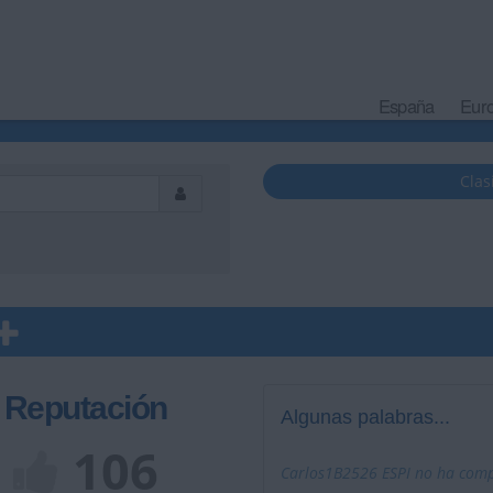
España
Eur
Clas
Reputación
Algunas palabras...
106
Carlos1B2526 ESPI no ha compl