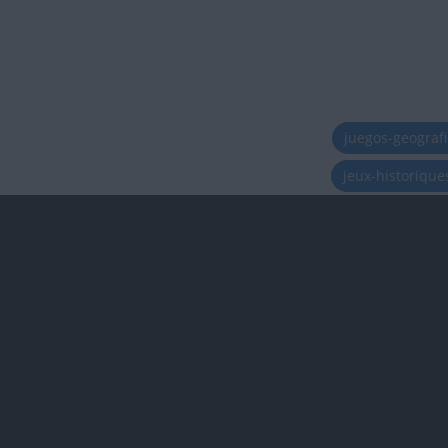
juegos-geograf
jeux-historiqu