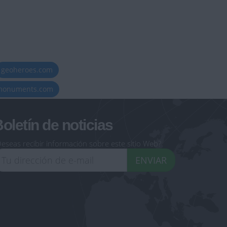
geoheroes.com
-monuments.com
oletín de noticias
eseas recibir información sobre este sitio Web?
ENVIAR