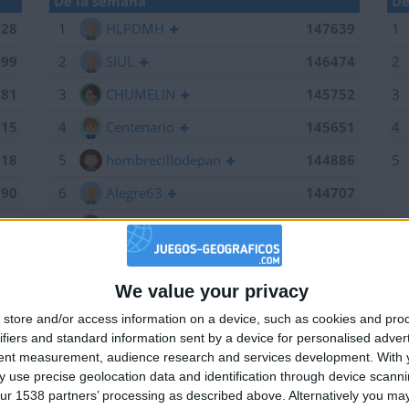
De la semana
De
028
1
HLPDMH
147639
1
199
2
SIUL
146474
2
381
3
CHUMELIN
145752
3
215
4
Centenario
145651
4
518
5
hombrecillodepan
144886
5
190
6
Alegre63
144707
639
7
Bodero
144673
184
8
maherlo
144060
We value your privacy
661
9
karawankenwolf
143161
🇺🇸 We noticed you’re visiting from
store and/or access information on a device, such as cookies and pro
an English-speaking country
474
10
RUYDIAZ
142126
ifiers and standard information sent by a device for personalised adver
Join our American version now and be among
752
11
albamancha
142124
tent measurement, audience research and services development.
With 
 use precise geolocation data and identification through device scanni
the firsts to submit your score on our
715
12
TNT
142101
ur 1538 partners’ processing as described above. Alternatively you may 
leaderboards!