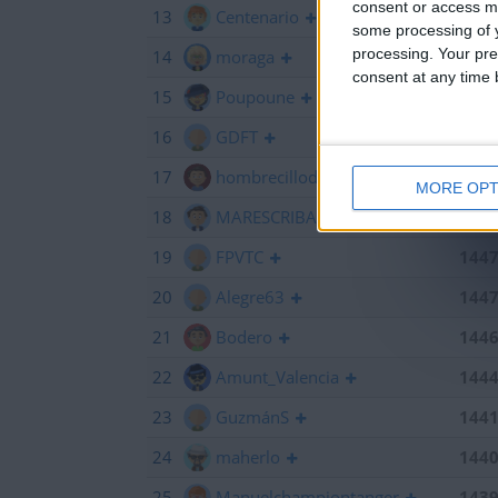
consent or access m
13
Centenario
145
some processing of y
processing. Your pre
14
moraga
145
consent at any time b
15
Poupoune
145
16
GDFT
145
17
hombrecillodepan
144
MORE OPT
18
MARESCRIBANO
144
19
FPVTC
144
20
Alegre63
144
21
Bodero
144
22
Amunt_Valencia
144
23
GuzmánS
144
24
maherlo
144
25
Manuelchampiontanger
143