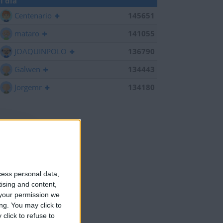
l día
Centenario
145651
mataro
141055
JOAQUINPOLO
136790
Galwen
134443
Jorgemr
134180
cess personal data,
tising and content,
your permission we
ng. You may click to
click to refuse to