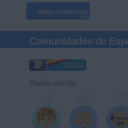
Comunidades de Esp
Podio del día
#1
#2
#3