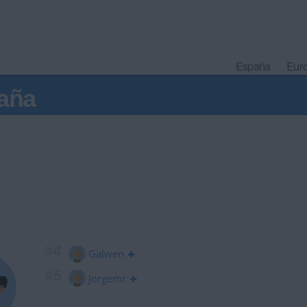
España
Eur
aña
#4
Galwen
#5
Jorgemr