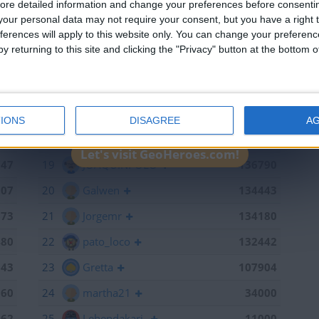
ore detailed information and change your preferences before consenti
651
13
mataro
141055
our personal data may not require your consent, but you have a right t
ferences will apply to this website only. You can change your preferen
598
14
Antares41$
140928
y returning to this site and clicking the "Privacy" button at the bottom
441
15
Gergin
140327
368
16
Loredana
139667
886
17
Baserri
139015
IONS
DISAGREE
A
791
18
teresa urzainki
137308
Let's visit GeoHeroes.com!
747
19
JOAQUINPOLO
136790
707
20
Galwen
134443
673
21
Jorgemr
134180
480
22
pato_loco
132442
143
23
Gretta
107904
060
24
martha21
34000
962
25
Lehendakari-
11000