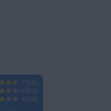
: 77245
: 63613
: 45438