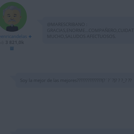
@MARESCRIBANO :
GRACIAS,ENORME...COMPAÑERO,CUIDAT
eenricandelas
MUCHO,SALUDOS AFECTUOSOS.
3 821,0k
Soy la mejor de las mejores??????????????(?´?`?)? ? ?_? ??