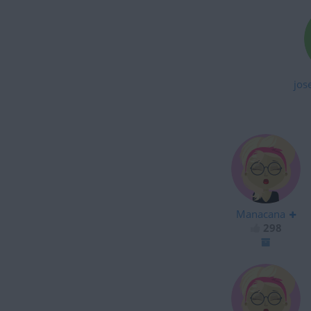
jos
Manacana
298