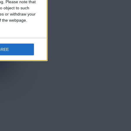
ng.
Please note that
o object to such
ces or withdraw your
 of the webpage.
GREE