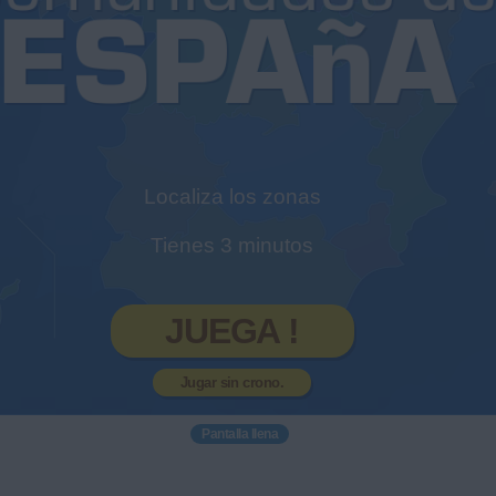
Localiza los zonas
Tienes 3 minutos
JUEGA !
Jugar sin crono.
Pantalla llena