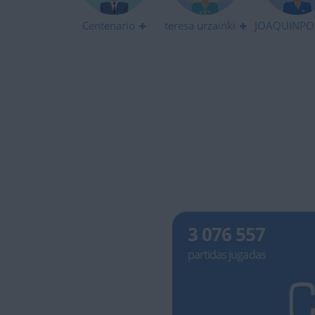
Centenario
teresa urzainki
JOAQUINPO
3 076 557
partidas jugadas