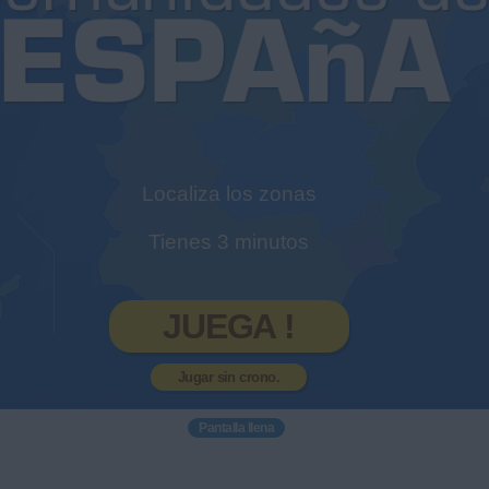
Localiza los zonas
Tienes 3 minutos
JUEGA !
Jugar sin crono.
Pantalla llena