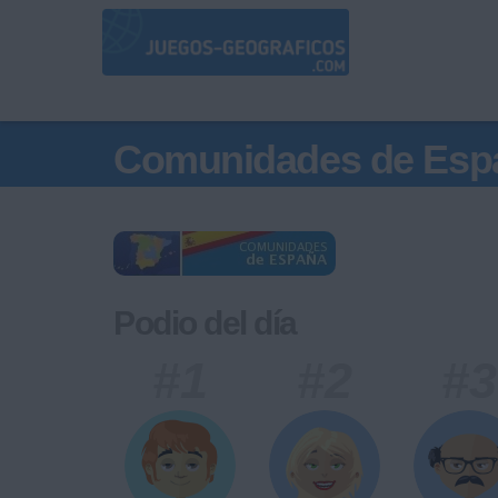
Comunidades de Esp
Podio del día
#1
#2
#3