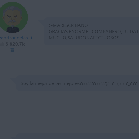
@MARESCRIBANO :
GRACIAS,ENORME...COMPAÑERO,CUIDAT
eenricandelas
MUCHO,SALUDOS AFECTUOSOS.
3 820,7k
Soy la mejor de las mejores??????????????(?´?`?)? ? ?_? ??