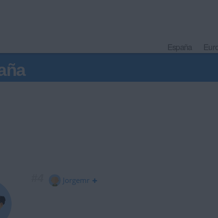
España
Eur
aña
#4
Jorgemr