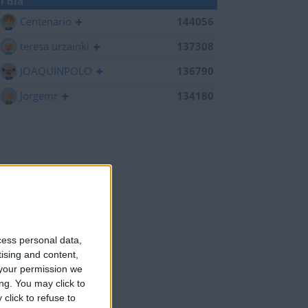
l día
Centenario
144056
teresa urzainki
137308
JOAQUINPOLO
136790
Jorgemr
134180
cess personal data,
tising and content,
your permission we
ng. You may click to
click to refuse to