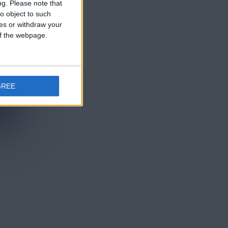
ng.
Please note that
o object to such
ces or withdraw your
 of the webpage.
GREE