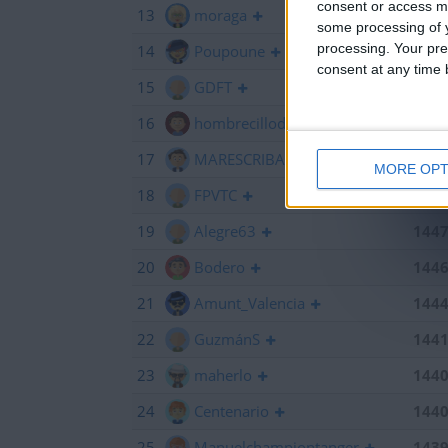
consent or access m
13
moraga
145
some processing of y
processing. Your pre
14
Poupoune
145
consent at any time b
15
GDFT
145
16
hombrecillodepan
144
17
MARESCRIBANO
144
MORE OPT
18
FPVTC
144
19
Alegre63
144
20
Bodero
144
21
Amunt_Valencia
144
22
GuzmánS
144
23
maherlo
144
24
Centenario
144
25
Manuelchampiontanger
143