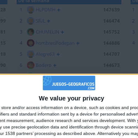
De la semana
De
028
1
HLPDMH
147639
1
199
2
SIUL
146474
2
381
3
CHUMELIN
145752
3
215
4
hombrecillodepan
144886
4
518
5
Alegre63
144707
190
6
Bodero
144673
639
7
maherlo
144060
184
8
Centenario
144056
We value your privacy
661
9
karawankenwolf
143161
🇺🇸 We noticed you’re visiting from
store and/or access information on a device, such as cookies and pro
an English-speaking country
474
10
RUYDIAZ
142126
ifiers and standard information sent by a device for personalised adver
Join our American version now and be among
752
11
albamancha
142124
tent measurement, audience research and services development.
With 
 use precise geolocation data and identification through device scanni
the firsts to submit your score on our
715
12
TNT
142101
ur 1538 partners’ processing as described above. Alternatively you may 
leaderboards!