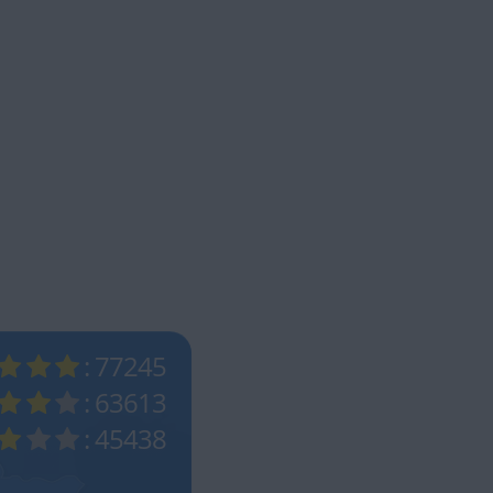
: 77245
: 63613
: 45438