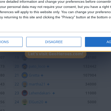
ore detailed information and change your preferences before consenti
598
13
Antares41$
140928
our personal data may not require your consent, but you have a right t
ferences will apply to this website only. You can change your preferen
441
14
Gergin
140327
y returning to this site and clicking the "Privacy" button at the bottom
368
15
Loredana
139667
886
16
Baserri
139015
791
17
teresa urzainki
137308
IONS
DISAGREE
A
747
18
JOAQUINPOLO
136790
Let's visit GeoHeroes.com!
707
19
Jorgemr
134180
673
20
pato_loco
132442
480
21
Gretta
107904
143
22
martha21
34000
060
23
Lehendakari-
11000
056
24
ElGuti20
5000
962