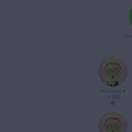
jos
Manacana
298