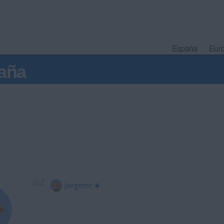
España
Eur
aña
#4
Jorgemr