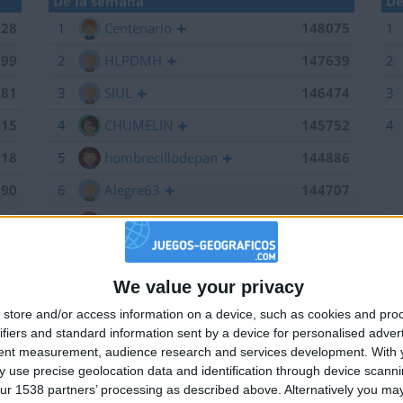
De la semana
De
028
1
Centenario
148075
1
199
2
HLPDMH
147639
2
381
3
SIUL
146474
3
215
4
CHUMELIN
145752
4
518
5
hombrecillodepan
144886
190
6
Alegre63
144707
075
7
Bodero
144673
639
8
maherlo
144060
We value your privacy
184
9
karawankenwolf
143161
🇺🇸 We noticed you’re visiting from
store and/or access information on a device, such as cookies and pro
an English-speaking country
661
10
RUYDIAZ
142126
ifiers and standard information sent by a device for personalised adver
Join our American version now and be among
474
11
albamancha
142124
tent measurement, audience research and services development.
With 
 use precise geolocation data and identification through device scanni
the firsts to submit your score on our
752
12
TNT
142101
ur 1538 partners’ processing as described above. Alternatively you may 
leaderboards!