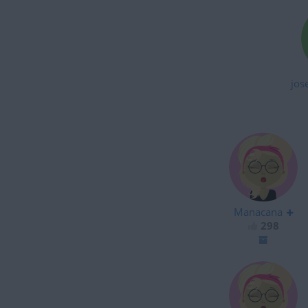
jos
Manacana
298