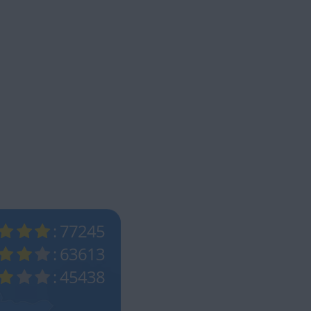
: 77245
: 63613
: 45438