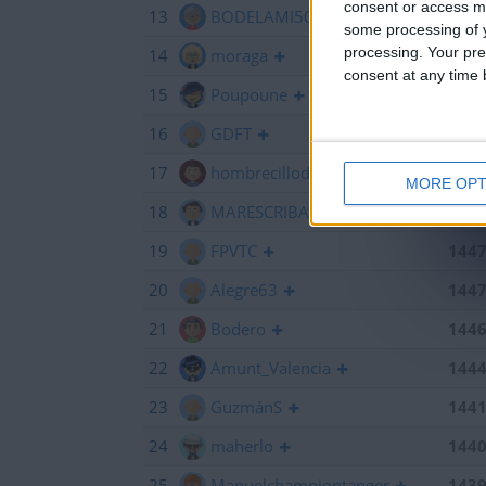
consent or access m
13
BODELAMI50
145
some processing of y
processing. Your pre
14
moraga
145
consent at any time b
15
Poupoune
145
16
GDFT
145
17
hombrecillodepan
144
MORE OPT
18
MARESCRIBANO
144
19
FPVTC
144
20
Alegre63
144
21
Bodero
144
22
Amunt_Valencia
144
23
GuzmánS
144
24
maherlo
144
25
Manuelchampiontanger
143