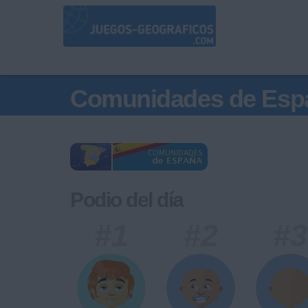
Comunidades de Esp
Podio del día
#1
#2
#3