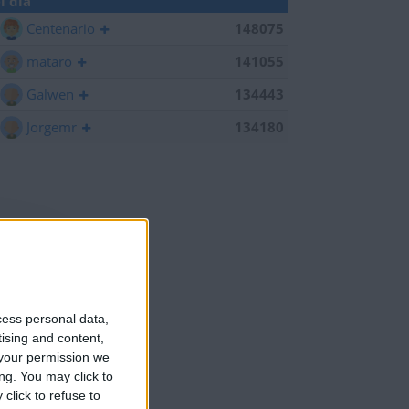
l día
Centenario
148075
mataro
141055
Galwen
134443
Jorgemr
134180
cess personal data,
tising and content,
your permission we
ng. You may click to
click to refuse to