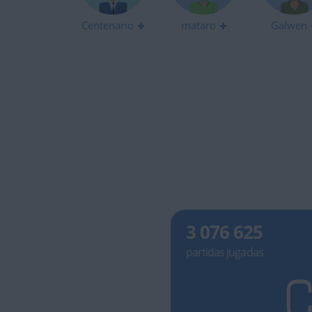
Centenario
mataro
Galwen
3 076 625
partidas jugadas