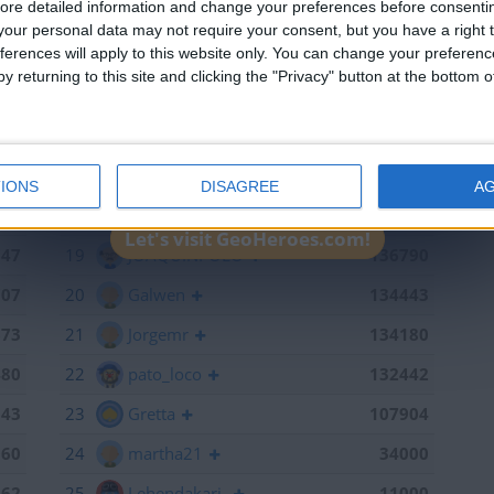
ore detailed information and change your preferences before consenti
715
13
mataro
141055
our personal data may not require your consent, but you have a right t
ferences will apply to this website only. You can change your preferen
598
14
Antares41$
140928
y returning to this site and clicking the "Privacy" button at the bottom
441
15
Gergin
140327
368
16
Loredana
139667
886
17
Baserri
139015
IONS
DISAGREE
A
791
18
teresa urzainki
137308
Let's visit GeoHeroes.com!
747
19
JOAQUINPOLO
136790
707
20
Galwen
134443
673
21
Jorgemr
134180
480
22
pato_loco
132442
143
23
Gretta
107904
060
24
martha21
34000
962
25
Lehendakari-
11000