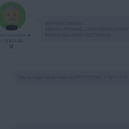
@MARESCRIBANO :
GRACIAS,ENORME...COMPAÑERO,CUIDAT
eenricandelas
MUCHO,SALUDOS AFECTUOSOS.
3 821,4k
Soy la mejor de las mejores??????????????(?´?`?)? ? ?_? ??