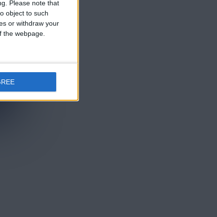
ng.
Please note that
o object to such
ces or withdraw your
 of the webpage.
GREE