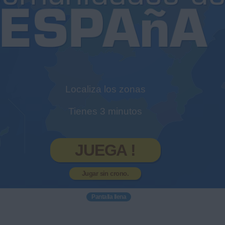
Localiza los zonas
Tienes 3 minutos
JUEGA !
Jugar sin crono.
Pantalla llena