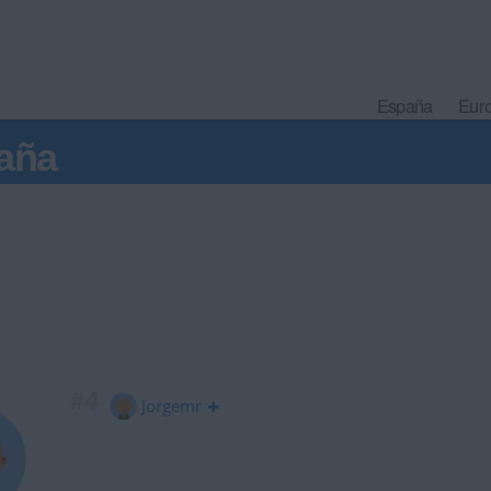
España
Eur
aña
#4
Jorgemr