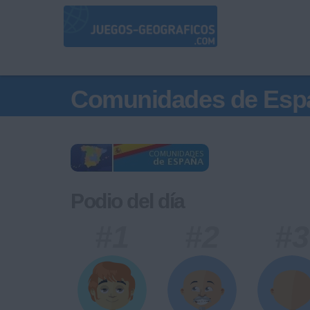
Comunidades de Esp
Podio del día
#1
#2
#3