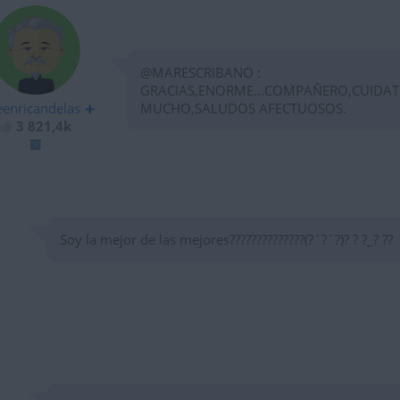
@MARESCRIBANO :
GRACIAS,ENORME...COMPAÑERO,CUIDAT
eenricandelas
MUCHO,SALUDOS AFECTUOSOS.
3 821,4k
Soy la mejor de las mejores??????????????(?´?`?)? ? ?_? ??