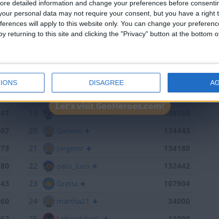
ore detailed information and change your preferences before consenti
715
13
mataro
141055
our personal data may not require your consent, but you have a right t
ferences will apply to this website only. You can change your preferen
598
14
Antares41$
140928
y returning to this site and clicking the "Privacy" button at the bottom
441
15
Gergin
140327
368
16
Loredana
139667
886
17
Baserri
139015
IONS
DISAGREE
A
791
18
teresa urzainki
137308
Let's visit GeoHeroes.com!
747
19
JOAQUINPOLO
136790
707
20
Galwen
134443
673
21
Jorgemr
134180
480
22
pato_loco
132442
143
23
Gretta
107904
060
24
martha21
34000
962
25
Lehendakari-
11000