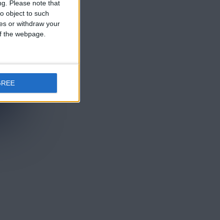
ng.
Please note that
o object to such
ces or withdraw your
 of the webpage.
GREE