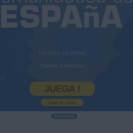
Localiza los zonas
Tienes 3 minutos
JUEGA !
Jugar sin crono.
Pantalla llena