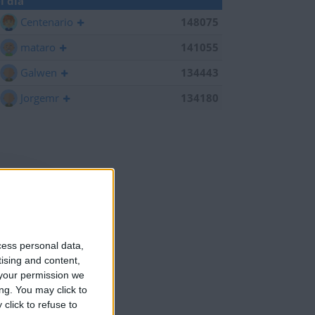
l día
Centenario
148075
mataro
141055
Galwen
134443
Jorgemr
134180
cess personal data,
tising and content,
your permission we
ng. You may click to
click to refuse to