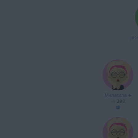
jos
Manacana
298