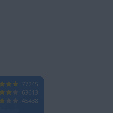
: 77245
: 63613
: 45438