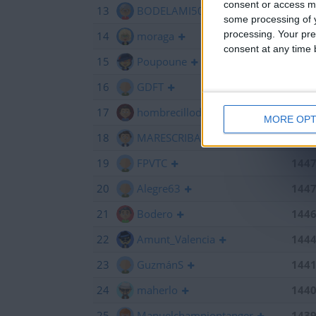
consent or access m
13
BODELAMI50
145
some processing of y
processing. Your pre
14
moraga
145
consent at any time b
15
Poupoune
145
16
GDFT
145
17
hombrecillodepan
144
MORE OPT
18
MARESCRIBANO
144
19
FPVTC
144
20
Alegre63
144
21
Bodero
144
22
Amunt_Valencia
144
23
GuzmánS
144
24
maherlo
144
25
Manuelchampiontanger
143