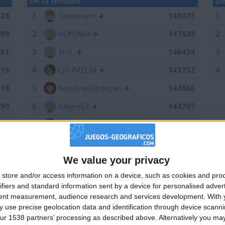
De la semana
De
028
1
Centenario
148075
1
199
2
HLPDMH
147639
2
381
3
SIUL
146474
3
215
4
CHUMELIN
145752
4
518
5
hombrecillodepan
144886
190
6
Alegre63
144707
075
7
Bodero
144673
639
8
maherlo
144060
We value your privacy
184
9
karawankenwolf
143161
🇺🇸 We noticed you’re visiting from
store and/or access information on a device, such as cookies and pro
an English-speaking country
661
10
RUYDIAZ
142126
ifiers and standard information sent by a device for personalised adver
Join our American version now and be among
474
11
albamancha
142124
tent measurement, audience research and services development.
With 
 use precise geolocation data and identification through device scanni
the firsts to submit your score on our
752
12
TNT
142101
ur 1538 partners’ processing as described above. Alternatively you may 
leaderboards!