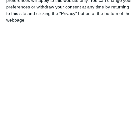
preferences will apply to this website only. You can change your
preferences or withdraw your consent at any time by returning
12
Número max.
Este club tiene
miembros
to this site and clicking the "Privacy" button at the bottom of the
de clubs
webpage.
administrados
1
0
Adair2410
Número max.
1 026
de solicitudes
de adhesión
2
0
Alessandro123
Número
110
4
máximo de
miembros por
club
3
0
alondra91
324
Los clubes serán
4
0
Annel
suprimidos si no
tienen por lo
264
5
menos
miembros al cabo
5
0
Brayitan
15
de
días.
42