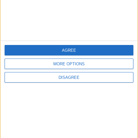
11
0
ROBIN2310
Let's visit GeoHeroes.com!
372
12
0
tadeopeter
10
AGREE
Este club se ha creado el
06/06/2022
MORE OPTIONS
DISAGREE
Media del
porcentaje del
resultado
máximo.
Cada juego tiene un resultado