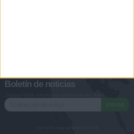
jeux-historiques.com
lemurdelapresse.com
jeuxpedago.com
billets-monuments.com
Protección de datos
personales
Mapa del sitio
Contacto
Menciones Legales
Colaboración
Boletín de noticias
¿Deseas recibir información sobre este sitio Web?
ENVIAR
- copyright© juegos-geograficos™ 2026 -