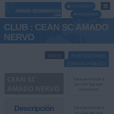
Toggl
CONNEXION
Navig
INSCRIBIRSE
CLUB : CEAN SC AMADO
NERVO
INICIO
PUNTUACIONES
ESPACIO PÚBLICO
CEAN SC
Para pertenecer a
un club hay que
AMADO NERVO
conectarse.
Descripción
Para pertenecer a
un club hay que