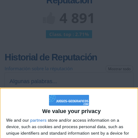
Reputación
4 891
Class. top : 2.71%
Historial de Reputación
Información sobre la réputación
Mostrar todo
Algunas palabras...
Profesor de Historia, Geografía
Los jugadores que te siguen en favoritos serán advertidos
We value your privacy
cuando modifiques este texto.
We and our
partners
store and/or access information on a
device, such as cookies and process personal data, such as
unique identifiers and standard information sent by a device for