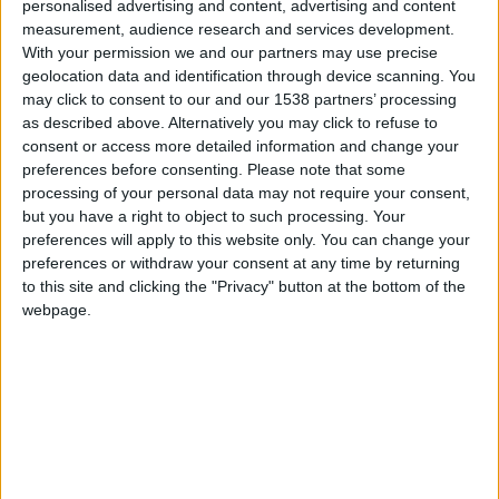
Prof.Miguel
Clubes de los cuales
es miembro
personalised advertising and content, advertising and content
(1/2)
measurement, audience research and services development.
With your permission we and our partners may use precise
CEAN SC AMADO NERVO
geolocation data and identification through device scanning. You
may click to consent to our and our 1538 partners’ processing
as described above. Alternatively you may click to refuse to
consent or access more detailed information and change your
preferences before consenting.
Please note that some
Miembro desde: :
11-04-2021
processing of your personal data may not require your consent,
but you have a right to object to such processing. Your
Comentarios :
4
preferences will apply to this website only. You can change your
preferences or withdraw your consent at any time by returning
Juegos llevados a cabo :
17
to this site and clicking the "Privacy" button at the bottom of the
Partidas jugadas :
366
webpage.
Número de estrellas :
37
Media en % de puntuación max. :
79.77%
En la lista de las mejores partidas :
0
Está entre los favoritos de
6
jugadores