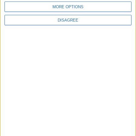
giochi-geografici.com
geoheroes.com
MORE OPTIONS
jeux-historiques.com
lemurdelapresse.com
DISAGREE
jeuxpedago.com
billets-monuments.com
Protección de datos
personales
Mapa del sitio
Contacto
Menciones Legales
Colaboración
Boletín de noticias
¿Deseas recibir información sobre este sitio Web?
ENVIAR