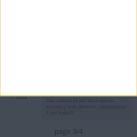
hace 7 años
ARNIII702
Like
segundo del día
1 435
hace 7 años
aaaaaaaaaaa
jimi 12 en youtube seguidme si os
8,8k
gusta el fortnite
hace 7 años
RipollReggae
Alguien se sabe las ciudades de
10,6k
Irán...vamos ya por favor que es
enorme y todo desierto....jajajajajajaja.
A por todas!!!
page 3/4