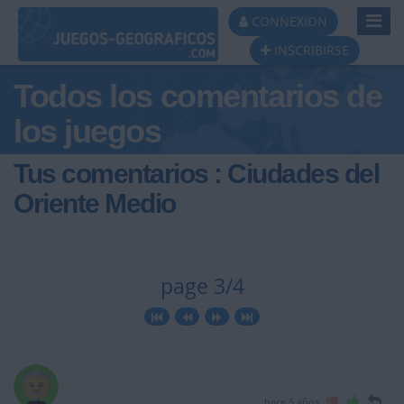
Toggl
CONNEXION
Navig
INSCRIBIRSE
Todos los comentarios de
los juegos
Tus comentarios : Ciudades del
Oriente Medio
page 3/4
hace 5 años