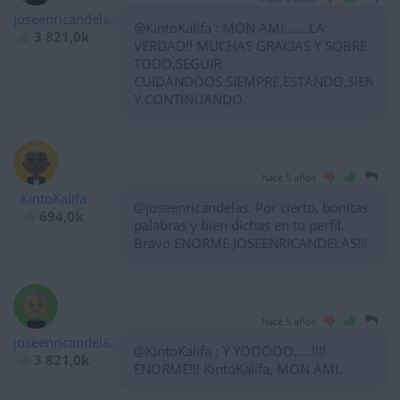
joseenricandelas
@KintoKalifa : MON AMI.......LA
3 821,0k
VERDAD!! MUCHAS GRACIAS Y SOBRE
TODO,SEGUIR
CUIDANDOOS.SIEMPRE,ESTANDO,SIENDO
Y CONTINUANDO.
hace 5 años
KintoKalifa
@joseenricandelas: Por cierto, bonitas
694,0k
palabras y bien dichas en tu perfil.
Bravo ENORME JOSEENRICANDELAS!!!
hace 5 años
joseenricandelas
@KintoKalifa : Y YOOOOO.....!!!!
3 821,0k
ENORME!!! KintoKalifa, MON AMI.