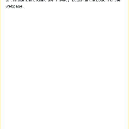
to this site and clicking the "Privacy" button at the bottom of the
webpage.
hace 5 años
christianrgbg
@KintoKalifa : gracias Kalifa!
224,9k
hace 5 años
KintoKalifa
@christianrgbg: Enhorabuena
694,0k
compañero. Pedazo de puntuación
hace 5 años
christianrgbg
@Tuba : muchas gracias Tuba!
224,9k
hace 5 años