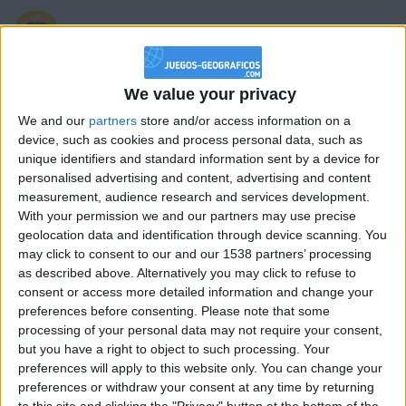
hace 5 años
KintoKalifa
@joseenricandelas: Me alegro de verte
694,0k
We value your privacy
ami lado, aunque voy a intentar llegar
a los 123k. Un abrazo virtual mon cher
We and our
partners
store and/or access information on a
ami!!!
device, such as cookies and process personal data, such as
unique identifiers and standard information sent by a device for
personalised advertising and content, advertising and content
measurement, audience research and services development.
hace 5 años
With your permission we and our partners may use precise
Antares41$
geolocation data and identification through device scanning. You
dos amigos que se ven,uno de ellos le
1 677,3k
may click to consent to our and our 1538 partners’ processing
dice ¿tienes mala cara? vengo de ver a
as described above. Alternatively you may click to refuse to
mi hijo que nacido hoy,pero si eso
consent or access more detailed information and change your
estupendo,si pero es que es MUY FEO
preferences before consenting.
Please note that some
,no sera tanto,mira si es feo que le
processing of your personal data may not require your consent,
dicho a mi mujer,niña lanzalo al aire
que si vuela es que es UN
but you have a right to object to such processing. Your
MURCIALAGO.
preferences will apply to this website only. You can change your
preferences or withdraw your consent at any time by returning