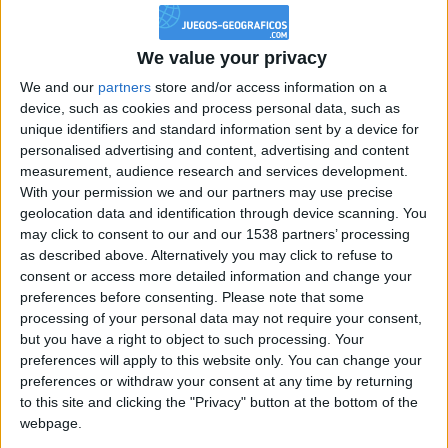
Torneo
We value your privacy
de clubes
We and our
partners
store and/or access information on a
Noticias del
device, such as cookies and process personal data, such as
club
unique identifiers and standard information sent by a device for
personalised advertising and content, advertising and content
measurement, audience research and services development.
With your permission we and our partners may use precise
Las
geolocation data and identification through device scanning. You
puntuaciones se
actualizan cada
may click to consent to our and our 1538 partners’ processing
5 minutos.
as described above. Alternatively you may click to refuse to
consent or access more detailed information and change your
10
Este club tiene
miembros
preferences before consenting.
Please note that some
processing of your personal data may not require your consent,
1
eladolfo
1 711
8388607
1
but you have a right to object to such processing. Your
Tirso_Nokia_3310
preferences will apply to this website only. You can change your
preferences or withdraw your consent at any time by returning
2
8388607
Faaaaaaaaaaaa
2
Nico111
to this site and clicking the "Privacy" button at the bottom of the
2 103
webpage.
3
Faaaaaaaaaaa