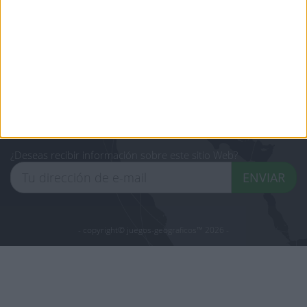
Protección de datos
personales
Mapa del sitio
Contacto
Menciones Legales
Colaboración
Boletín de noticias
¿Deseas recibir información sobre este sitio Web?
ENVIAR
- copyright© juegos-geograficos™ 2026 -