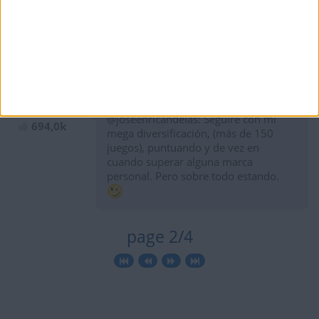
150?....... MON DIEU!!!!!!! MON AMI!!!!!
GIGANTESCO!!!!!
KintoKalifa......SIEMPRE!!!!!
hace 5 años
KintoKalifa
@joseenricandelas: Seguiré con mi
694,0k
mega diversificación, (más de 150
juegos), puntuando y de vez en
cuando superar alguna marca
personal. Pero sobre todo estando.
page 2/4