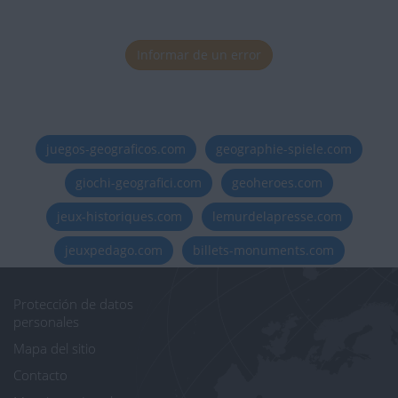
Informar de un error
juegos-geograficos.com
geographie-spiele.com
giochi-geografici.com
geoheroes.com
jeux-historiques.com
lemurdelapresse.com
jeuxpedago.com
billets-monuments.com
Protección de datos
personales
Mapa del sitio
Contacto