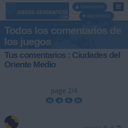
Toggl
CONNEXION
Navig
INSCRIBIRSE
Todos los comentarios de
los juegos
Tus comentarios : Ciudades del
Oriente Medio
page 2/4
hace 3 años