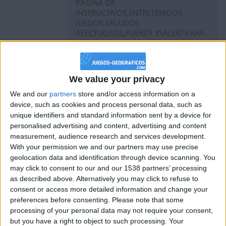
PAGINA DE
INSTRUCTIVOS,ENTRETENIDOS
JUEGOS,SALUDOS
AFECTUOSOS,FUERZA YSALUD PARA
TODOS.
We value your privacy
hace 3 años
We and our
partners
store and/or access information on a
joseenricandelas
@KintoKalifa : MAGNIFICA
device, such as cookies and process personal data, such as
3 820,7k
PUNTUACION,DIGNA DEL GRAN
unique identifiers and standard information sent by a device for
KintoKalifa, ENHORABUENA,MON
personalised advertising and content, advertising and content
AMI.
measurement, audience research and services development.
With your permission we and our partners may use precise
geolocation data and identification through device scanning. You
may click to consent to our and our 1538 partners’ processing
as described above. Alternatively you may click to refuse to
hace 3 años
consent or access more detailed information and change your
KintoKalifa
Nueva marca personal en esta
694,0k
preferences before consenting.
Please note that some
modalidad (125046). Dedicado a mis
processing of your personal data may not require your consent,
amigos, compañeros y seguidores. Sí
but you have a right to object to such processing. Your
se puede!!!