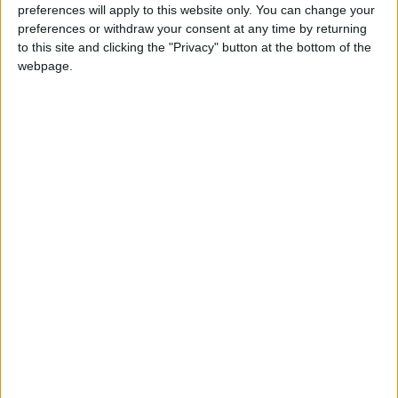
preferences will apply to this website only. You can change your
preferences or withdraw your consent at any time by returning
to this site and clicking the "Privacy" button at the bottom of the
webpage.
hace 3 años
joseenricandelas
@KintoKalifa : GRACIAS,ESPERO QUE
3 820,7k
TODO ESTE OK!! POR EL
CALIFATO.POR AQUI TODO
BIEN.ENORME KINTOKALIFA,
SIEMPRE!!!! MON AMI.
hace 3 años
KintoKalifa
@joseenricandelas: Ánimo mon ami.
694,0k
Los dos podemos mejorar nuestras
marcas en este juego. Lo intentaré esta
noche o el jueves. Espero verte llegar a
los 124k