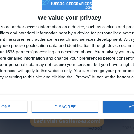
We value your privacy
🇺🇸 We noticed you’re visiting from
store and/or access information on a device, such as cookies and pro
an English-speaking country
ifiers and standard information sent by a device for personalised adver
Join our American version now and be among
tent measurement, audience research and services development.
With 
 use precise geolocation data and identification through device scanni
the firsts to submit your score on our
ur 1538 partners’ processing as described above. Alternatively you may 
leaderboards!
ore detailed information and change your preferences before consenti
our personal data may not require your consent, but you have a right t
ferences will apply to this website only. You can change your preferen
1
1
2
1
y returning to this site and clicking the "Privacy" button at the bottom
Mejor
Nombre
Fe
resultados
IONS
DISAGREE
A
ña
144317
2025-
194964
2026-
Let's visit GeoHeroes.com!
147583
2026-