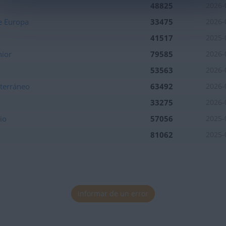
48825
2026-
e Europa
33475
2026-
41517
2025-
nior
79585
2026-
53563
2026-
terráneo
63492
2026-
33275
2026-
io
57056
2025-
81062
2025-
Informar de un error