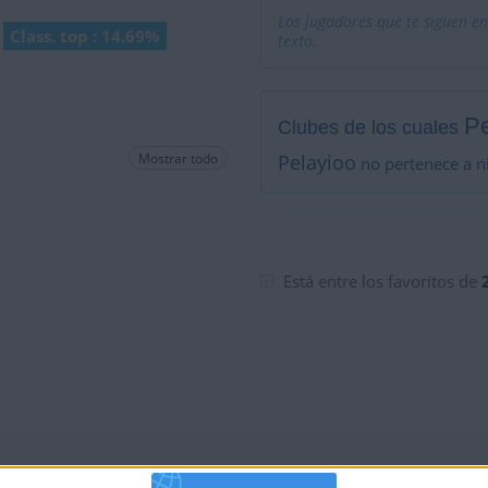
Los jugadores que te siguen en
Class. top : 14.69%
texto.
Pe
Clubes de los cuales
Mostrar todo
Pelayioo
no pertenece a n
Está entre los favoritos de