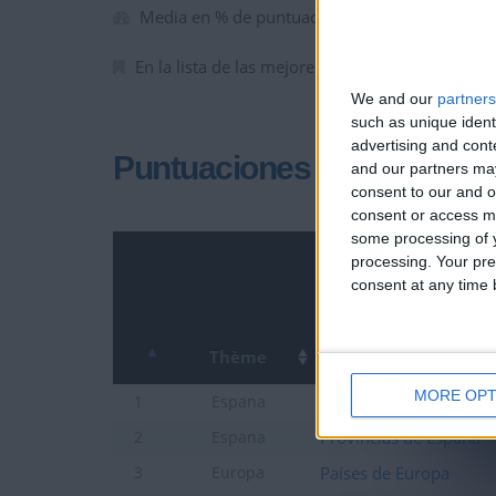
Media en % de puntuación max. :
69.48%
En la lista de las mejores partidas :
0
We and our
partners
such as unique ident
advertising and con
Puntuaciones
and our partners may
consent to our and o
consent or access m
some processing of y
processing. Your pre
consent at any time b
Thème
MORE OPT
Comunidades de Espa
1
Espana
Provincias de España
2
Espana
Países de Europa
3
Europa