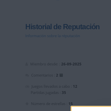
Historial de Reputación
Información sobre la réputación
Miembro desde: :
26-09-2025
Comentarios :
2
Juegos llevados a cabo :
12
Partidas jugadas :
35
Número de estrellas :
15