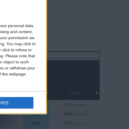
cess personal data,
tising and content,
your permission we
ng. You may click to
click to refuse to
Buscar:
ng.
Please note that
o object to such
ces or withdraw your
 of the webpage.
Top
cha
Clasif.
GREE
10%
09-26
2276
eme / 38247
20%
03-27
4445
eme / 33545
30%
05-29
8362
eme / 37751