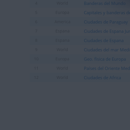
Banderas del Mundo
4
World
Capitales y banderas d
5
Europa
Ciudades de Paraguay
6
America
Ciudades de Espana Ju
7
Espana
Ciudades de Espana
8
Espana
Ciudades del mar Medi
9
World
Geo. física de Europa
10
Europa
Países del Oriente Med
11
World
Ciudades de Africa
12
World