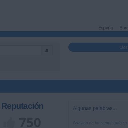
España
Eur
Clas
Reputación
Algunas palabras...
750
Pelayioo no ha completado su p