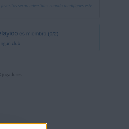
 favoritos serán advertidos cuando modifiques este
layioo
es miembro (0/2)
ingún club
2
jugadores