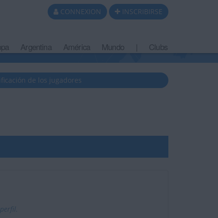
CONNEXION
INSCRIBIRSE
opa
Argentina
América
Mundo
|
Clubs
ificación de los jugadores
erfil.