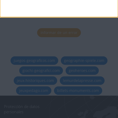
Informar de un error
juegos-geograficos.com
geographie-spiele.com
giochi-geografici.com
geoheroes.com
jeux-historiques.com
lemurdelapresse.com
jeuxpedago.com
billets-monuments.com
Protección de datos
personales