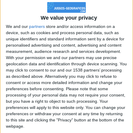
mejoras de las
puntuaciones en este
juego hoy!
We value your privacy
We and our
partners
store and/or access information on a
Puntuación media de los
device, such as cookies and process personal data, such as
100
mejores
unique identifiers and standard information sent by a device for
112 107
personalised advertising and content, advertising and content
measurement, audience research and services development.
With your permission we and our partners may use precise
geolocation data and identification through device scanning. You
may click to consent to our and our 1538 partners’ processing
puntuación media de los
as described above. Alternatively you may click to refuse to
1000
mejores
consent or access more detailed information and change your
108 789
preferences before consenting.
Please note that some
processing of your personal data may not require your consent,
but you have a right to object to such processing. Your
preferences will apply to this website only. You can change your
Mejores puntuaciones de todos los tiempos !
preferences or withdraw your consent at any time by returning
to this site and clicking the "Privacy" button at the bottom of the
1
JavierBa
113 802
webpage.