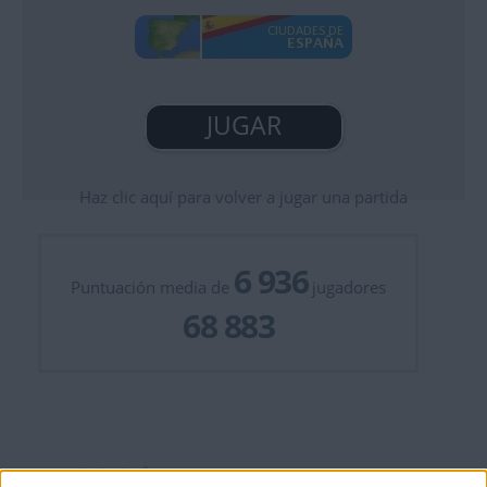
JUGAR
Haz clic aquí para volver a jugar una partida
6 936
Puntuación media de
jugadores
68 883
1
¡Has habido