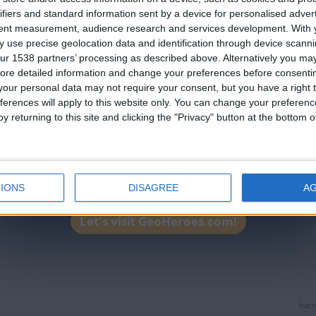
an English-speaking country
 más felices para mí
ifiers and standard information sent by a device for personalised adver
ando por ahí
Join our American version now and be among
tent measurement, audience research and services development.
With 
 en una calle de Madrid
 use precise geolocation data and identification through device scanni
the firsts to submit your score on our
el día en que la conocí
ur 1538 partners’ processing as described above. Alternatively you may 
leaderboards!
 más felices para mí
ore detailed information and change your preferences before consenti
 la vi
our personal data may not require your consent, but you have a right t
ando para mí
ferences will apply to this website only. You can change your preferen
 la vi
y returning to this site and clicking the "Privacy" button at the bottom
ando para mí
IONS
DISAGREE
A
hac
Let's visit GeoHeroes.com!
hace