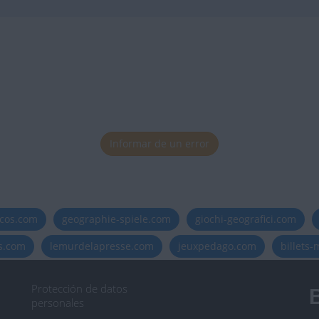
Informar de un error
icos.com
geographie-spiele.com
giochi-geografici.com
es.com
lemurdelapresse.com
jeuxpedago.com
billets
Protección de datos
B
personales