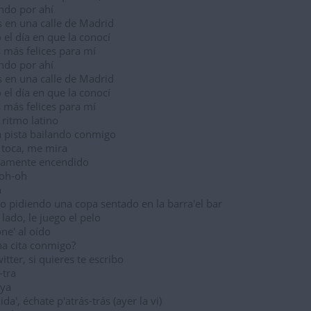
ando por ahí
 en una calle de Madrid
el día en que la conocí
 más felices para mí
ando por ahí
 en una calle de Madrid
el día en que la conocí
 más felices para mí
 ritmo latino
a pista bailando conmigo
 toca, me mira
icamente encendido
 oh-oh
h
o pidiendo una copa sentado en la barra'el bar
lado, le juego el pelo
ne' al oído
na cita conmigo?
itter, si quieres te escribo
-tra
 ya
uida', échate p'atrás-trás (ayer la vi)