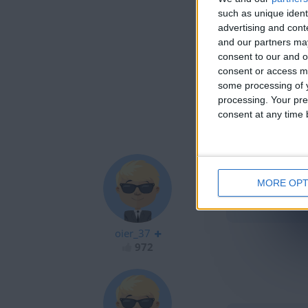
Fueron los días
such as unique ident
Ayer la vi bail
advertising and con
Con sus amigas
and our partners may
Tan linda como 
consent to our and o
Fueron los días
consent or access m
Ayer la vi, la vi,
some processing of y
Ayer la vi bail
processing. Your pre
Ayer la vi, la vi,
consent at any time b
Ayer la vi bail
MORE OPT
????????????????
oier_37
972