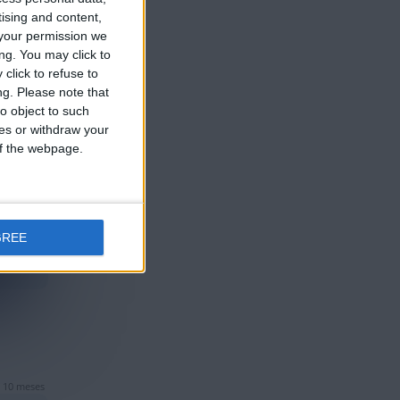
tising and content,
your permission we
ng. You may click to
click to refuse to
ng.
Please note that
o object to such
ces or withdraw your
 of the webpage.
GREE
e 5 meses
 10 meses