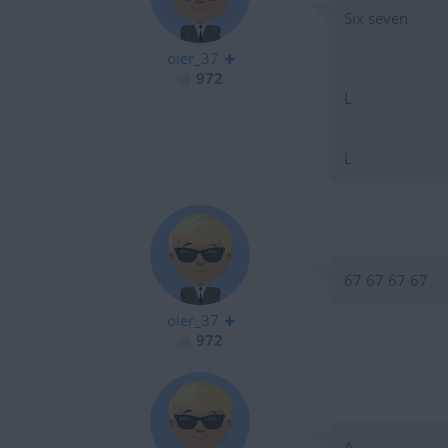
Six seven
oier_37
972
L
L
67 67 67 67
oier_37
972
A