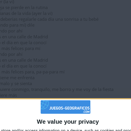
 (la vi)
a se pierde en la rutina
anas de la vida (ayer la vi)
deberías regalarle cada día una sonrisa a tu bebé
lando para mí) dile
ando por ahí
 en una calle de Madrid
el día en que la conocí
 más felices para mí
ando por ahí
 en una calle de Madrid
el día en que la conocí
 más felices para, pa-pa-para mí
tiene me enfrenta
malo y se sienta
quiere conmigo, tranquilo, me borro y me voy de la fiesta
iere más
tá pa mí
 de na
..
ando por ahí
We value your privacy
🇺🇸 We noticed you’re visiting from
 en una calle de Madrid
el día en que la conocí
store and/or access information on a device, such as cookies and pro