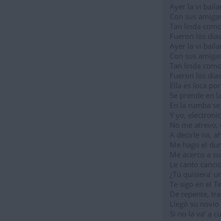
Ayer la vi bail
Con sus amigas
Tan linda como 
Fueron los días
Ayer la vi bail
Con sus amigas
Tan linda como 
Fueron los días
Ella es loca por
Se prende en l
En la rumba se
Y yo, electron
No me atrevo,
A decirle na, a
Me hago el dur
Me acerco a su 
Le canto cancio
¿Tú quisiera' u
Te sigo en el Tw
De repente, tra
Llegó su novio
Si no la va' a c