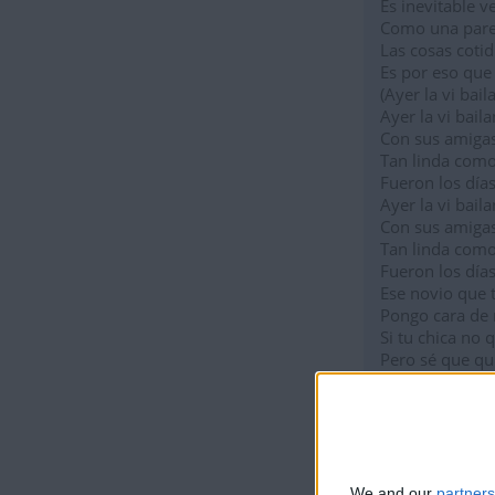
Es inevitable ver
Como una parej
Las cosas cotidi
Es por eso que 
(Ayer la vi bai
Ayer la vi bail
Con sus amigas
Tan linda como 
Fueron los días
Ayer la vi bail
Con sus amigas
Tan linda como 
Fueron los días
Ese novio que 
Pongo cara de 
Si tu chica no 
Pero sé que qu
Porque ella es
Tú no sabes na
Tú no tienes su.
Ayer la vi bail
Con sus amigas
Tan linda como 
We and our
partners