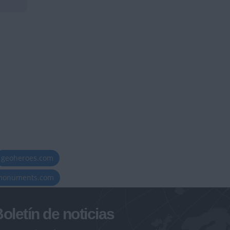
geoheroes.com
-monuments.com
oletín de noticias