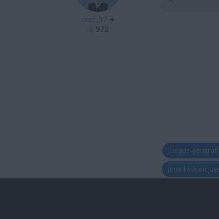
oier_37
972
juegos-geograf
jeux-historiqu