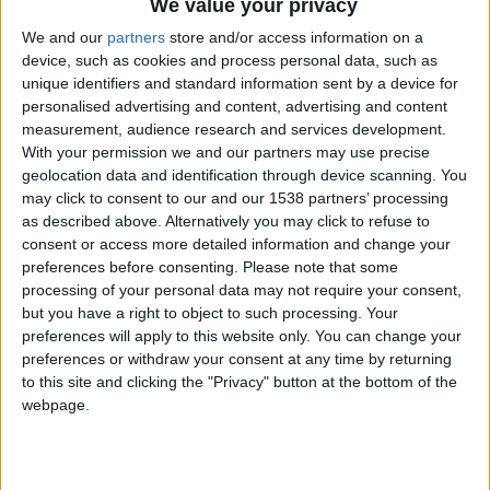
We value your privacy
hace 2 años
We and our
partners
store and/or access information on a
4U
device, such as cookies and process personal data, such as
@hmurcia2013@ausiasmarch.com :
7,9k
unique identifiers and standard information sent by a device for
bro los likes los ganas
personalised advertising and content, advertising and content
measurement, audience research and services development.
With your permission we and our partners may use precise
geolocation data and identification through device scanning. You
hace 2 años
may click to consent to our and our 1538 partners’ processing
4U
A
as described above. Alternatively you may click to refuse to
7,9k
consent or access more detailed information and change your
preferences before consenting.
Please note that some
processing of your personal data may not require your consent,
but you have a right to object to such processing. Your
hace 3 años
preferences will apply to this website only. You can change your
4U
@joseenricandelas : igualmente
preferences or withdraw your consent at any time by returning
7,9k
aunque recuerdo haberte visto mucho
to this site and clicking the "Privacy" button at the bottom of the
por aquí
siempre agradezco tener a
webpage.
alguien con el que fijarme para poder
ir mejorando poco a poco
gracias y
feliz navidad