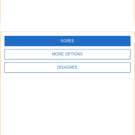
hace 5 años
4U
@jeremias009 : no tengo hermana
7,9k
tengo hermano
AGREE
Let's visit GeoHeroes.com!
MORE OPTIONS
hace 5 años
4U
@jeremias009 : maricon como tu no
DISAGREE
7,9k
se la merece
hace 5 años
4U
@Maria2010 : yo 13
7,9k