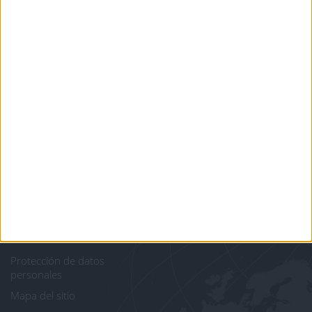
Informar de un error
juegos-geograficos.com
geographie-spiele.com
giochi-geografici.com
geoheroes.com
jeux-historiques.com
lemurdelapresse.com
jeuxpedago.com
billets-monuments.com
Protección de datos
personales
Mapa del sitio