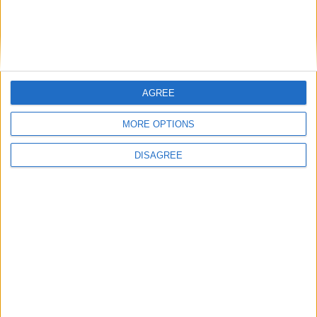
hace 7 años
GloriaMary
@DaniDuran5 : fue disuelto en
2 484
diciembre de 1991.
AGREE
hace 7 años
Let's visit GeoHeroes.com!
GloriaMary
@AdelaidaUruguay : Holaaaaa
MORE OPTIONS
2 484
DISAGREE
hace 7 años
GloriaMary
este juego esta copado de perfiles
2 484
"candelas" y derivados, es absurdo lo
que hace quien manipula todos esos
alias.