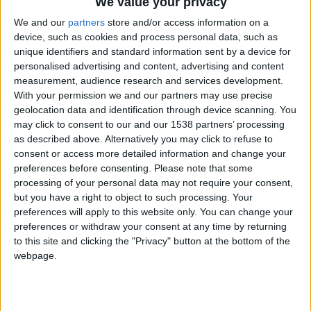
We value your privacy
hace 6 años
We and our
partners
store and/or access information on a
GloriaMary
device, such as cookies and process personal data, such as
@joseenricandelas : buenas señor
2 484
unique identifiers and standard information sent by a device for
candelas. ya lo tengo entre mis
favoritos. en verdad usted si merece
personalised advertising and content, advertising and content
los mejores resultados espero que
measurement, audience research and services development.
muy pronto logre el top 1 en
With your permission we and our partners may use precise
puntuaciones acumuladas que
geolocation data and identification through device scanning. You
actualmente ocupa un ilustre
may click to consent to our and our 1538 partners’ processing
desconocido.
as described above. Alternatively you may click to refuse to
consent or access more detailed information and change your
preferences before consenting.
Please note that some
processing of your personal data may not require your consent,
but you have a right to object to such processing. Your
hace 6 años
preferences will apply to this website only. You can change your
GloriaMary
@Antares41$ : silencio
2 484
preferences or withdraw your consent at any time by returning
to this site and clicking the "Privacy" button at the bottom of the
webpage.
hace 6 años
GloriaMary
@Antares41$ : la garrapata