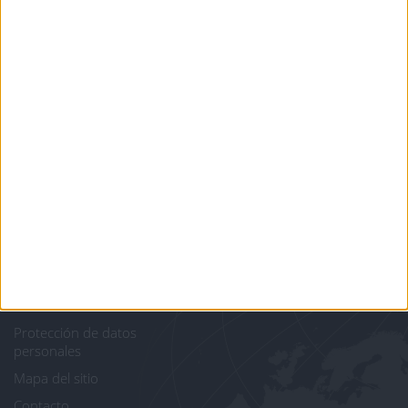
Informar de un error
juegos-geograficos.com
geographie-spiele.com
giochi-geografici.com
geoheroes.com
jeux-historiques.com
lemurdelapresse.com
jeuxpedago.com
billets-monuments.com
Protección de datos
personales
Mapa del sitio
Contacto