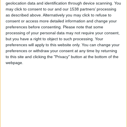
geolocation data and identification through device scanning. You
Entrar en las mejores puntuaciones del mes
Información sobre la réputación
Mostrar todo
may click to consent to our and our 1538 partners’ processing
+2
Terminar una partida
hace 2 meses
as described above. Alternatively you may click to refuse to
Algunas palabras...
+2
consent or access more detailed information and change your
Terminar una partida
hace 2 meses
preferences before consenting.
Please note that some
+2
Terminar una partida
hace 2 meses
processing of your personal data may not require your consent,
elburrito no ha completado su perfil.
+2
but you have a right to object to such processing. Your
Terminar una partida
hace 2 meses
Los jugadores que te siguen en favoritos serán advertidos
preferences will apply to this website only. You can change your
+2
Terminar una partida
cuando modifiques este texto.
hace 2 meses
preferences or withdraw your consent at any time by returning
+2
to this site and clicking the "Privacy" button at the bottom of the
Terminar una partida
hace 2 meses
webpage.
+2
Terminar una partida
hace 2 meses
elburrito
Clubes de los cuales
es miembro
+2
Terminar una partida
hace 2 meses
(0/2)
+2
Terminar una partida
hace 2 meses
elburrito
no pertenece a ningún club
+2
Terminar una partida
hace 2 meses
+2
Terminar una partida
hace 2 meses
+2
Terminar una partida
hace 2 meses
Miembro desde: :
10-03-2015
+2
Terminar una partida
hace 2 meses
Comentarios :
3