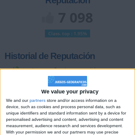
Reputación
7 098
Class. top : 1.95%
Historial de Reputación
+2
Terminar una partida
hace 2 meses
+2
Terminar una partida
hace 2 meses
+2
Terminar una partida
hace 2 meses
We value your privacy
+2
Terminar una partida
hace 2 meses
We and our
partners
store and/or access information on a
+2
Terminar una partida
hace 2 meses
device, such as cookies and process personal data, such as
unique identifiers and standard information sent by a device for
+2
Terminar una partida
hace 2 meses
personalised advertising and content, advertising and content
+2
Terminar una partida
hace 2 meses
measurement, audience research and services development.
With your permission we and our partners may use precise
+40
hace 2 meses