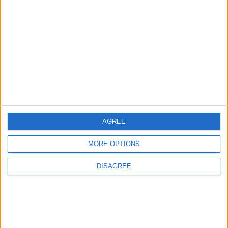
Entrar en las mejores puntuaciones del mes
+2
Terminar una partida
hace 2 meses
+40
Informar de un error
hace 2 meses
Entrar en las mejores puntuaciones del mes
+2
Terminar una partida
hace 2 meses
juegos-geograficos.com
geographie-spiele.com
giochi-geografici.com
geoheroes.com
AGREE
jeux-historiques.com
lemurdelapresse.com
MORE OPTIONS
jeuxpedago.com
billets-monuments.com
DISAGREE
Protección de datos
personales
Mapa del sitio
Contacto