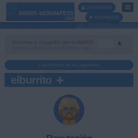
Toggl
CONNEXION
Navig
INSCRIBIRSE
apodo
Encontrar a un jugador por su
Introduce las tres primeras letras y elige
Clasificación de los jugadores
elburrito