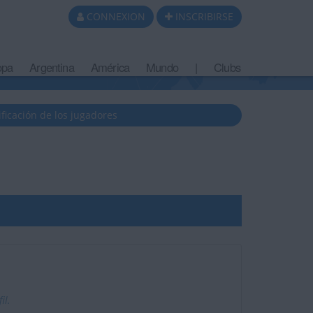
CONNEXION
INSCRIBIRSE
opa
Argentina
América
Mundo
|
Clubs
ificación de los jugadores
il.