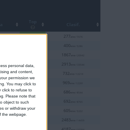
Top
ha
Clasif.
5%
2-22
277
eme / 7076
10%
6-23
400
eme / 5286
10%
1-09
1867
eme / 20942
10%
3-31
2913
eme / 33544
cess personal data,
tising and content,
10%
0-11
732
eme / 12210
your permission we
10%
6-25
969
ng. You may click to
eme / 12281
click to refuse to
10%
1-26
686
eme / 8544
ng.
Please note that
10%
4-06
692
o object to such
eme / 8765
ces or withdraw your
20%
3-01
605
eme / 5332
 of the webpage.
20%
1-13
2483
eme / 14459
20%
5-24
4187
eme / 37750