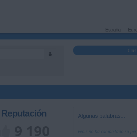
España
Eur
Clas
Reputación
Algunas palabras...
9 190
veniz no ha completado su perf