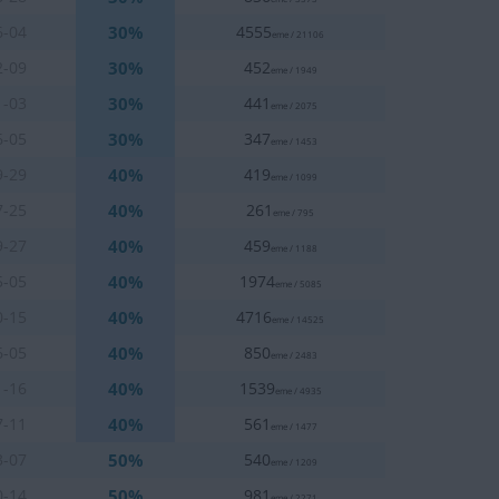
30%
6-04
4555
eme / 21106
30%
2-09
452
eme / 1949
30%
1-03
441
eme / 2075
30%
6-05
347
eme / 1453
40%
9-29
419
eme / 1099
40%
7-25
261
eme / 795
40%
9-27
459
eme / 1188
40%
5-05
1974
eme / 5085
40%
0-15
4716
eme / 14525
40%
6-05
850
eme / 2483
40%
1-16
1539
eme / 4935
40%
7-11
561
eme / 1477
50%
3-07
540
eme / 1209
50%
0-14
981
eme / 2271