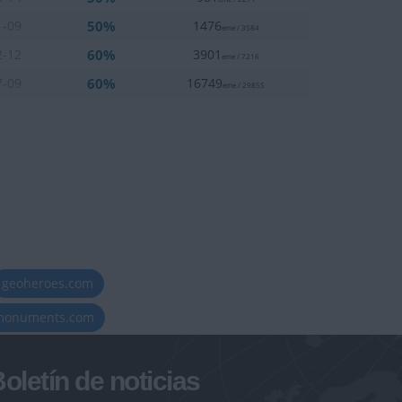
50%
1-09
1476
eme / 3584
60%
2-12
3901
eme / 7216
60%
7-09
16749
eme / 29855
geoheroes.com
-monuments.com
oletín de noticias