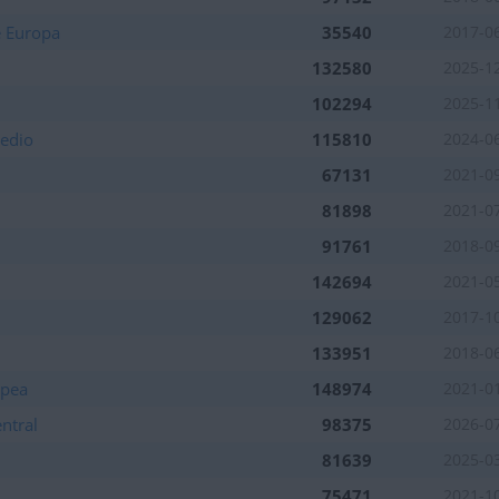
e Europa
35540
2017-0
132580
2025-1
102294
2025-1
Medio
115810
2024-0
67131
2021-0
81898
2021-0
91761
2018-0
142694
2021-0
129062
2017-1
133951
2018-0
opea
148974
2021-0
ntral
98375
2026-0
81639
2025-0
75471
2021-1