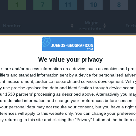
1
7
11
10
8
Mejor
Nombre
Fec
resultados
117953
2021-0
107360
2015-0
172310
2022-0
We value your privacy
🇺🇸 We noticed you’re visiting from
217930
2018-0
store and/or access information on a device, such as cookies and pro
an English-speaking country
ifiers and standard information sent by a device for personalised adver
ior
118753
2023-1
Join our American version now and be among
tent measurement, audience research and services development.
With 
ior
185221
2024-0
 use precise geolocation data and identification through device scanni
the firsts to submit your score on our
ur 1538 partners’ processing as described above. Alternatively you may 
leaderboards!
terráneo
99199
2024-0
ore detailed information and change your preferences before consenti
92396
2015-0
our personal data may not require your consent, but you have a right t
ferences will apply to this website only. You can change your preferen
98250
2018-0
y returning to this site and clicking the "Privacy" button at the bottom
al
124957
2019-0
161259
2015-0