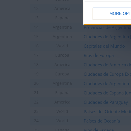
Estados de los EE. UU
12
America
MORE OPT
Comunidades de Españ
13
Espana
Provincias de Argentin
14
Argentina
Ciudades de Argentina 
15
Argentina
Capitales del Mundo
16
World
Ríos de Europa
17
Europa
Ciudades de America de
18
America
Ciudades de Europa Ex
19
Europa
Ciudades de Argentina
20
Argentina
Ciudades de Espana Jun
21
Espana
Ciudades de Paraguay
22
America
Países del Oriente Med
23
World
Países de Oceanía
24
World
Ríos de España
25
Espana