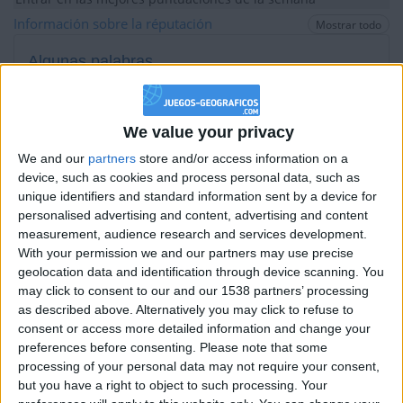
+2
Información sobre la réputación
Terminar una partida
Mostrar todo
hace 14 días
+2
Terminar una partida
hace 14 días
Algunas palabras...
+2
Terminar una partida
hace 14 días
+20
CesarGR no ha completado su perfil.
hace 15 días
Entrar en las mejores puntuaciones de la semana
We value your privacy
Los jugadores que te siguen en favoritos serán advertidos
+2
Terminar una partida
hace 15 días
cuando modifiques este texto.
We and our
partners
store and/or access information on a
+2
device, such as cookies and process personal data, such as
Terminar una partida
hace 15 días
unique identifiers and standard information sent by a device for
+20
hace 15 días
personalised advertising and content, advertising and content
CesarGR
Clubes de los cuales
es miembro
Entrar en las mejores puntuaciones de la semana
measurement, audience research and services development.
(0/2)
+20
With your permission we and our partners may use precise
hace un mes
CesarGR
geolocation data and identification through device scanning. You
no pertenece a ningún club
Entrar en las mejores puntuaciones de la semana
may click to consent to our and our 1538 partners’ processing
+2
Terminar una partida
hace un mes
as described above. Alternatively you may click to refuse to
+2
consent or access more detailed information and change your
Terminar una partida
hace un mes
preferences before consenting.
Please note that some
+20
Miembro desde: :
24-02-2015
hace un mes
processing of your personal data may not require your consent,
Entrar en las mejores puntuaciones de la semana
but you have a right to object to such processing. Your
Comentarios :
0
+2