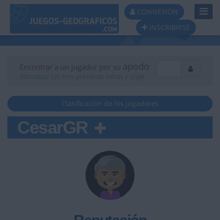
Toggl
CONNEXION
Navig
INSCRIBIRSE
apodo
Encontrar a un jugador por su
Introduce las tres primeras letras y elige
Clasificación de los jugadores
CesarGR