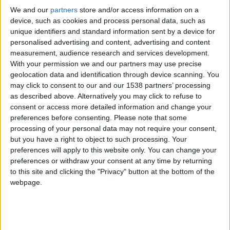
We and our
partners
store and/or access information on a
+2
Información sobre la réputación
Terminar una partida
Mostrar todo
hace 20 días
device, such as cookies and process personal data, such as
+2
Terminar una partida
hace 26 días
unique identifiers and standard information sent by a device for
Algunas palabras...
+40
personalised advertising and content, advertising and content
hace 26 días
measurement, audience research and services development.
Entrar en las mejores puntuaciones del mes
Fitisven no ha completado su perfil.
With your permission we and our partners may use precise
+20
hace 26 días
geolocation data and identification through device scanning. You
Los jugadores que te siguen en favoritos serán advertidos
Entrar en las mejores puntuaciones de la semana
may click to consent to our and our 1538 partners’ processing
cuando modifiques este texto.
+2
as described above. Alternatively you may click to refuse to
Terminar una partida
hace 26 días
consent or access more detailed information and change your
+20
hace 26 días
preferences before consenting.
Please note that some
Entrar en las mejores puntuaciones de la semana
Fitisven
processing of your personal data may not require your consent,
Clubes de los cuales
es miembro
+2
(0/2)
but you have a right to object to such processing. Your
Terminar una partida
hace 26 días
preferences will apply to this website only. You can change your
+20
Fitisven
no pertenece a ningún club
hace 26 días
preferences or withdraw your consent at any time by returning
Entrar en las mejores puntuaciones de la semana
to this site and clicking the "Privacy" button at the bottom of the
+2
Terminar una partida
webpage.
hace 26 días
+20
hace 26 días
Miembro desde: :
01-05-2011
Entrar en las mejores puntuaciones de la semana
+2
Comentarios :
0
Terminar una partida
hace 26 días