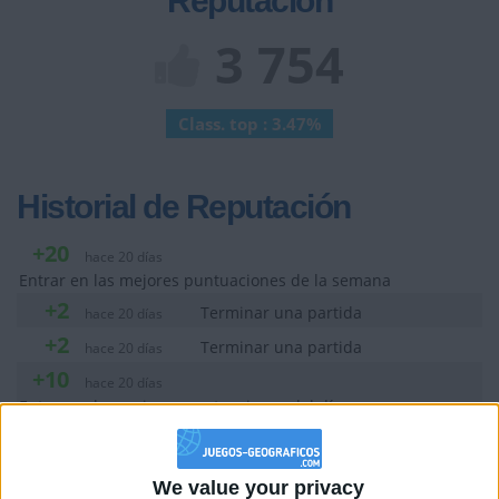
Reputación
3 754
Class. top : 3.47%
Historial de Reputación
+20
hace 20 días
Entrar en las mejores puntuaciones de la semana
+2
Terminar una partida
hace 20 días
+2
Terminar una partida
hace 20 días
+10
hace 20 días
Entrar en las mejores puntuaciones del día
+2
Terminar una partida
hace 20 días
+10
hace 20 días
We value your privacy
Entrar en las mejores puntuaciones del día