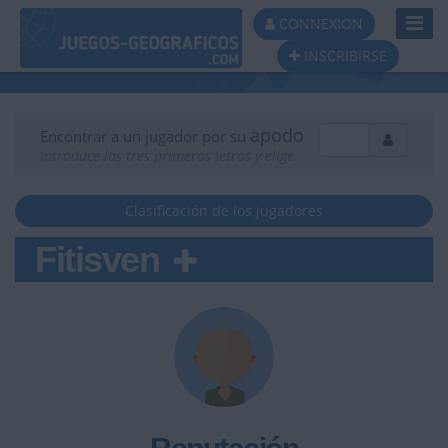
Toggl
CONNEXION
Navig
INSCRIBIRSE
apodo
Encontrar a un jugador por su
Introduce las tres primeras letras y elige
Clasificación de los jugadores
Fitisven