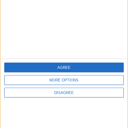
Ciudades de Africa
93156
18
World
Países de America central
5000
19
America
Informar de un error
AGREE
MORE OPTIONS
juegos-geograficos.com
geographie-spiele.com
DISAGREE
giochi-geografici.com
geoheroes.com
jeux-historiques.com
lemurdelapresse.com
jeuxpedago.com
billets-monuments.com