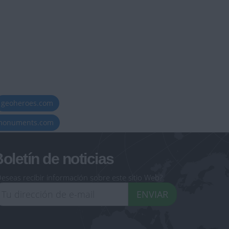
geoheroes.com
-monuments.com
oletín de noticias
eseas recibir información sobre este sitio Web?
ENVIAR