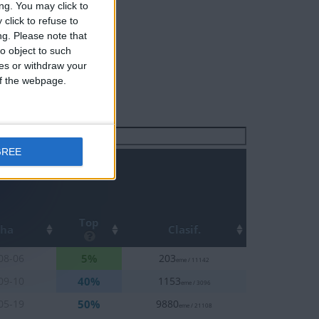
ng. You may click to
click to refuse to
ng.
Please note that
o object to such
ces or withdraw your
 of the webpage.
Buscar:
GREE
Top
cha
Clasif.
5%
08-06
203
eme / 11142
40%
09-10
1153
eme / 3096
50%
05-19
9880
eme / 21108