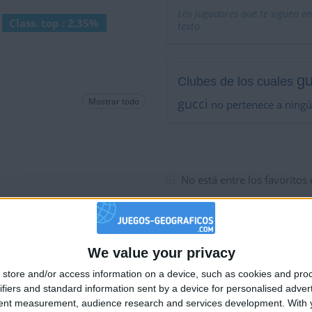
Los jugadores que te siguen en
Class. top : 2.35%
texto.
gu
Clubes de los cuales
Mostrar todo
gucci
no pertenece a ningú
No está entre los favoritos
We value your privacy
🇺🇸 We noticed you’re visiting from
store and/or access information on a device, such as cookies and pro
an English-speaking country
ifiers and standard information sent by a device for personalised adver
Join our American version now and be among
tent measurement, audience research and services development.
With 