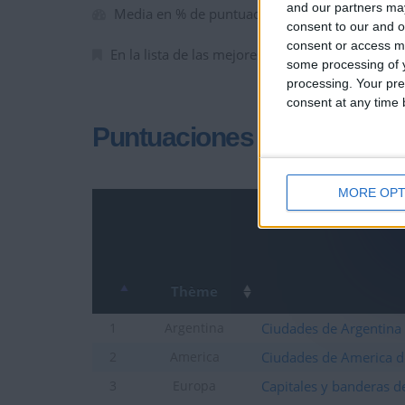
and our partners may
Media en % de puntuación max. :
80.49%
consent to our and o
consent or access m
En la lista de las mejores partidas :
0
some processing of y
processing. Your pre
consent at any time b
Puntuaciones
MORE OPT
Thème
Ciudades de Argentina
1
Argentina
Ciudades de America d
2
America
Capitales y banderas d
3
Europa