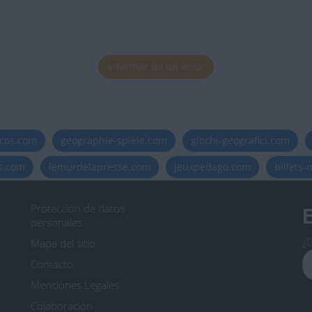
Informar de un error
icos.com
geographie-spiele.com
giochi-geografici.com
es.com
lemurdelapresse.com
jeuxpedago.com
billets
Protección de datos
B
personales
¿D
Mapa del sitio
Contacto
Menciones Legales
Colaboración