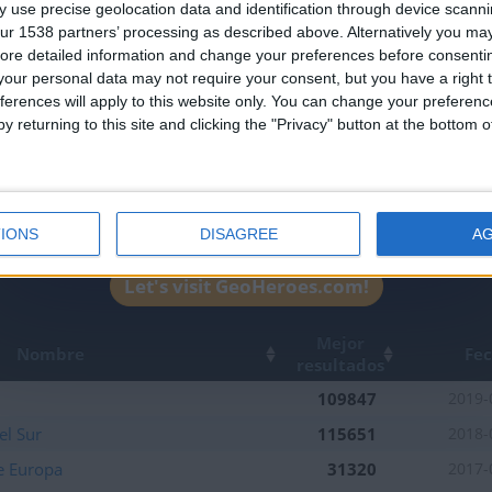
 use precise geolocation data and identification through device scanni
the firsts to submit your score on our
ur 1538 partners’ processing as described above. Alternatively you may 
leaderboards!
ore detailed information and change your preferences before consenti
our personal data may not require your consent, but you have a right t
ferences will apply to this website only. You can change your preferen
y returning to this site and clicking the "Privacy" button at the bottom
IONS
DISAGREE
A
1
1
Let's visit GeoHeroes.com!
Mejor
Nombre
Fe
resultados
109847
2019-
el Sur
115651
2018-
e Europa
31320
2017-