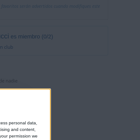
 favoritos serán advertidos cuando modifiques este
cci
es miembro (0/2)
n club
 de nadie
cess personal data,
tising and content,
your permission we