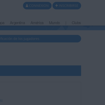
CONNEXION
INSCRIBIRSE
opa
Argentina
América
Mundo
|
Clubs
ificación de los jugadores
il.