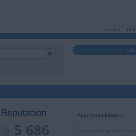
España
Eur
Clas
Reputación
Algunas palabras...
5 686
gucci no ha completado su perf