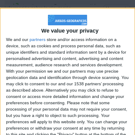
+2
Terminar una partida
hace 2 meses
Información sobre la réputación
Mostrar todo
+2
Terminar una partida
hace 2 meses
Algunas palabras...
+2
Terminar una partida
hace 2 meses
We value your privacy
+40
hace 2 meses
Enamorado de Argentina y su folklore. Desde Torrevieja
We and our
partners
store and/or access information on a
Entrar en las mejores puntuaciones del mes
(Alicante) España, saludos a todos los argentinos.
device, such as cookies and process personal data, such as
+10
Ganar una estrella
hace 2 meses
unique identifiers and standard information sent by a device for
Los jugadores que te siguen en favoritos serán advertidos
+2
Terminar una partida
personalised advertising and content, advertising and content
cuando modifiques este texto.
hace 2 meses
measurement, audience research and services development.
+2
Terminar una partida
hace 2 meses
With your permission we and our partners may use precise
+2
Terminar una partida
hace 2 meses
geolocation data and identification through device scanning. You
Vicapa
Clubes de los cuales
es miembro (0/2)
may click to consent to our and our 1538 partners’ processing
as described above. Alternatively you may click to refuse to
Vicapa
no pertenece a ningún club
consent or access more detailed information and change your
preferences before consenting.
Please note that some
processing of your personal data may not require your consent,
but you have a right to object to such processing. Your
Miembro desde: :
27-04-2011
preferences will apply to this website only. You can change your
preferences or withdraw your consent at any time by returning
Comentarios :
3
to this site and clicking the "Privacy" button at the bottom of the