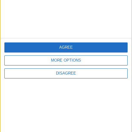
Geo. física de Europa
35773
27
Europa
Ríos de Europa
16440
28
Europa
Ciudades de America
63744
29
America
central
AGREE
MORE OPTIONS
Informar de un error
DISAGREE
juegos-geograficos.com
geographie-spiele.com
giochi-geografici.com
geoheroes.com
jeux-historiques.com
lemurdelapresse.com