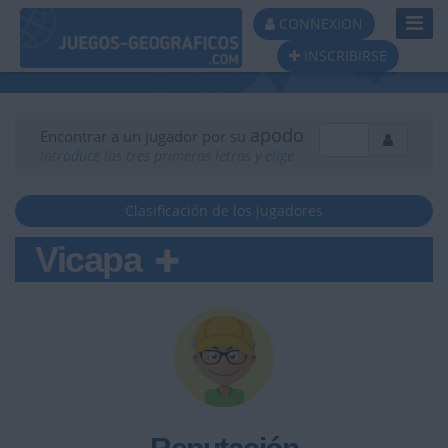
Toggl
CONNEXION
Navig
INSCRIBIRSE
apodo
Encontrar a un jugador por su
Introduce las tres primeras letras y elige
Clasificación de los jugadores
Vicapa