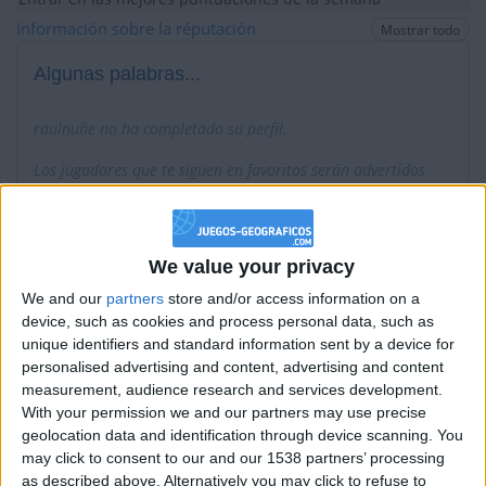
+2
Información sobre la réputación
Terminar una partida
Mostrar todo
hace un mes
+40
hace 2 meses
Algunas palabras...
Entrar en las mejores puntuaciones del mes
+2
Terminar una partida
hace 2 meses
raulnuñe no ha completado su perfil.
+40
hace 2 meses
Los jugadores que te siguen en favoritos serán advertidos
Entrar en las mejores puntuaciones del mes
cuando modifiques este texto.
+2
Terminar una partida
hace 2 meses
+10
hace 2 meses
Entrar en las mejores puntuaciones del día
We value your privacy
raulnuñe
Clubes de los cuales
es miembro
+2
(0/2)
Terminar una partida
hace 2 meses
We and our
partners
store and/or access information on a
device, such as cookies and process personal data, such as
+10
raulnuñe
no pertenece a ningún club
hace 2 meses
unique identifiers and standard information sent by a device for
Entrar en las mejores puntuaciones del día
personalised advertising and content, advertising and content
+2
Terminar una partida
hace 2 meses
measurement, audience research and services development.
+10
With your permission we and our partners may use precise
hace 2 meses
Miembro desde: :
08-01-2013
geolocation data and identification through device scanning. You
Entrar en las mejores puntuaciones del día
may click to consent to our and our 1538 partners’ processing
+2
Comentarios :
1
Terminar una partida
hace 2 meses
as described above. Alternatively you may click to refuse to