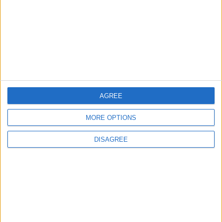
Países de Oceanía
143940
36
World
Ciudades de Mundo junior
181386
37
World
Capitales y banderas de
36989
38
Europa
Europa
Ciudades de America
107401
39
America
central
AGREE
Ciudades del Oriente
118222
40
Europa
Medio
MORE OPTIONS
Ciudades de Europa Junior
98979
41
Europa
DISAGREE
Países de la Unión Europea
151858
42
Europa
Ríos de Europa
183994
43
Europa