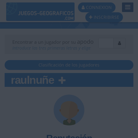
Toggl
CONNEXION
Navig
INSCRIBIRSE
apodo
Encontrar a un jugador por su
Introduce las tres primeras letras y elige
Clasificación de los jugadores
raulnuñe