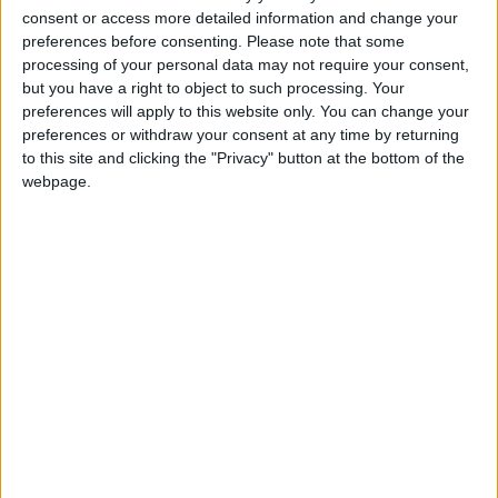
+2
consent or access more detailed information and change your
Terminar una partida
hace 2 meses
Juegos llevados a cabo :
44
preferences before consenting.
Please note that some
+10
hace 2 meses
processing of your personal data may not require your consent,
Partidas jugadas :
4321
Entrar en las mejores puntuaciones del día
but you have a right to object to such processing. Your
+10
preferences will apply to this website only. You can change your
hace 2 meses
Número de estrellas :
123
preferences or withdraw your consent at any time by returning
Entrar en las mejores puntuaciones del día
to this site and clicking the "Privacy" button at the bottom of the
+2
Media en % de puntuación max. :
98.74%
Terminar una partida
hace 2 meses
webpage.
+10
hace 2 meses
En la lista de las mejores partidas :
0
Entrar en las mejores puntuaciones del día
Está entre los favoritos de
5
jugadores
+2
Terminar una partida
hace 2 meses
Puntuaciones
Buscar:
10
13
17