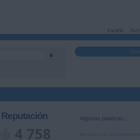
España
Eur
Clas
Reputación
Algunas palabras...
4 758
Rio Cuarto no ha completado su