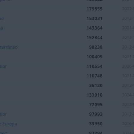
179855
2022-
io
153031
2012-
ña
143364
2021-
152844
2012-
terráneo
98238
2012-
100409
2021-
nior
110554
2026-
110748
2021-
36120
2013-
133910
2024-
72095
2012-
nior
97993
2012-
e Europa
33950
2016-
pert
87294
2021-