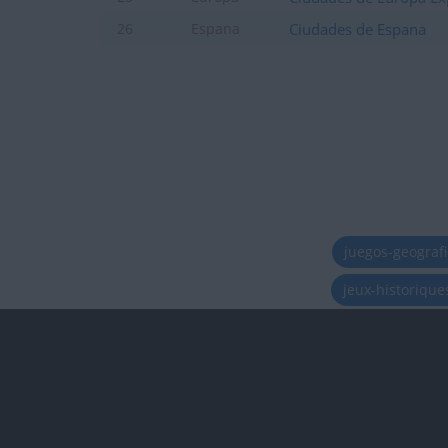
Ciudades de Espana
26
Espana
juegos-geograf
jeux-historiqu