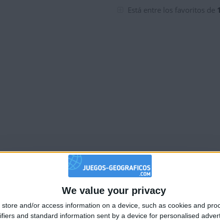
tuaciones de la semana
Está entre los favoritos de
We value your privacy
🇺🇸 We noticed you’re visiting from
store and/or access information on a device, such as cookies and pro
an English-speaking country
ifiers and standard information sent by a device for personalised adver