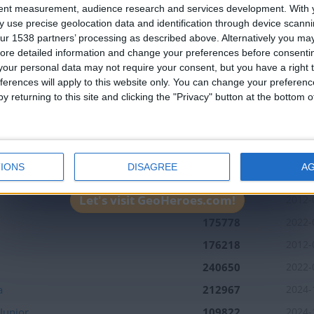
Join our American version now and be among
11
5
5
2
2
tent measurement, audience research and services development.
With 
 use precise geolocation data and identification through device scanni
the firsts to submit your score on our
ur 1538 partners’ processing as described above. Alternatively you may 
leaderboards!
Mejor
ore detailed information and change your preferences before consenti
Nombre
Fe
resultados
our personal data may not require your consent, but you have a right t
ferences will apply to this website only. You can change your preferen
109181
2012-
y returning to this site and clicking the "Privacy" button at the bottom
107415
2012-
182717
2012-
ral
154563
2012-
IONS
DISAGREE
A
Sur
110235
2012-
Let's visit GeoHeroes.com!
168469
2012-
175778
2022-
176218
2012-
240650
2022-
a
212967
2024-
Junior
109822
2024-