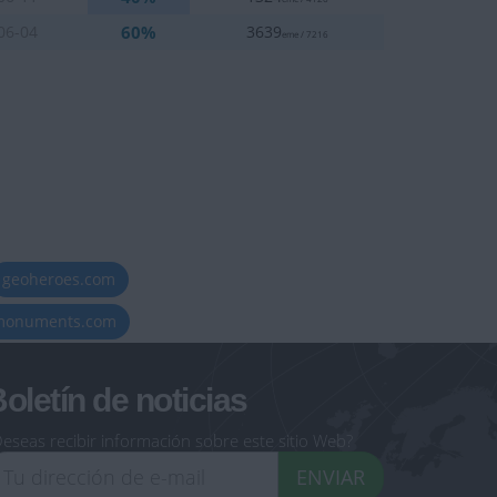
60%
06-04
3639
eme / 7216
geoheroes.com
-monuments.com
oletín de noticias
eseas recibir información sobre este sitio Web?
ENVIAR