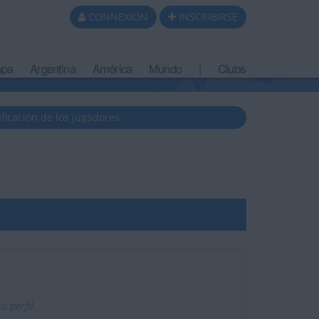
CONNEXION
INSCRIBIRSE
opa
Argentina
América
Mundo
|
Clubs
ificación de los jugadores
 perfil.