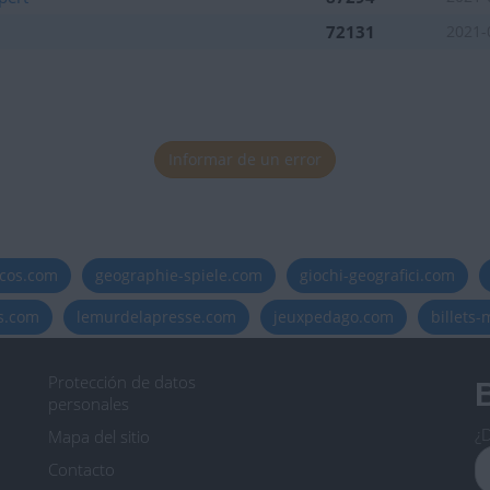
72131
2021-
Informar de un error
icos.com
geographie-spiele.com
giochi-geografici.com
es.com
lemurdelapresse.com
jeuxpedago.com
billets
Protección de datos
B
personales
¿D
Mapa del sitio
Contacto