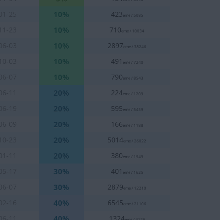
10%
01-25
423
eme / 5085
10%
11-23
710
eme / 10034
10%
06-03
2897
eme / 38246
10%
10-03
491
eme / 7240
10%
06-07
790
eme / 8543
20%
06-11
224
eme / 1209
20%
06-19
595
eme / 5459
20%
06-09
166
eme / 1188
20%
10-23
5014
eme / 26022
20%
01-11
380
eme / 1949
30%
05-17
401
eme / 1625
30%
06-07
2879
eme / 12210
40%
02-16
6545
eme / 21106
40%
06-11
1324
eme / 4126