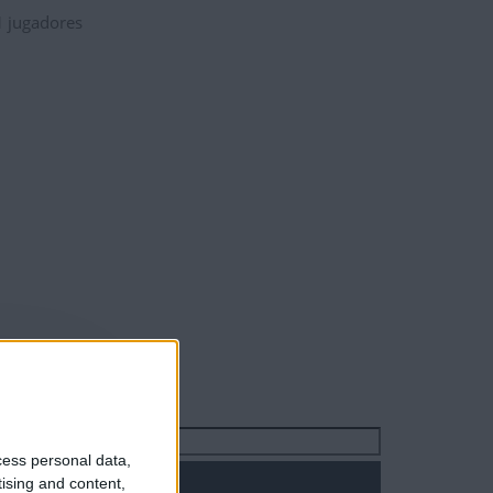
1
jugadores
Buscar:
cess personal data,
tising and content,