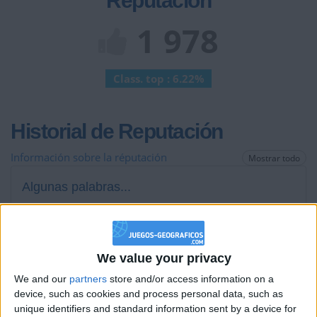
Reputación
1 978
Class. top : 6.22%
Historial de Reputación
Información sobre la réputación
Mostrar todo
Algunas palabras...
elioVIII no ha completado su perfil.
Los jugadores que te siguen en favoritos serán advertidos
We value your privacy
cuando modifiques este texto.
We and our
partners
store and/or access information on a
device, such as cookies and process personal data, such as
unique identifiers and standard information sent by a device for