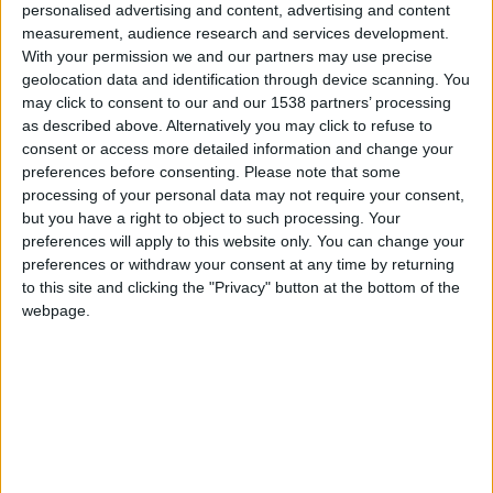
elioVIII
Clubes de los cuales
es miembro (0/2)
personalised advertising and content, advertising and content
measurement, audience research and services development.
elioVIII
no pertenece a ningún club
With your permission we and our partners may use precise
geolocation data and identification through device scanning. You
may click to consent to our and our 1538 partners’ processing
as described above. Alternatively you may click to refuse to
Miembro desde: :
30-11-2011
consent or access more detailed information and change your
preferences before consenting.
Please note that some
Comentarios :
0
processing of your personal data may not require your consent,
but you have a right to object to such processing. Your
Juegos llevados a cabo :
18
preferences will apply to this website only. You can change your
Partidas jugadas :
89
preferences or withdraw your consent at any time by returning
to this site and clicking the "Privacy" button at the bottom of the
Número de estrellas :
40
webpage.
Media en % de puntuación max. :
85.10%
En la lista de las mejores partidas :
0
No está entre los favoritos de nadie