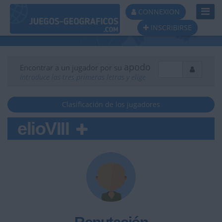
Toggl
CONNEXION
Navig
INSCRIBIRSE
apodo
Encontrar a un jugador por su
Introduce las tres primeras letras y elige
Clasificación de los jugadores
elioVIII