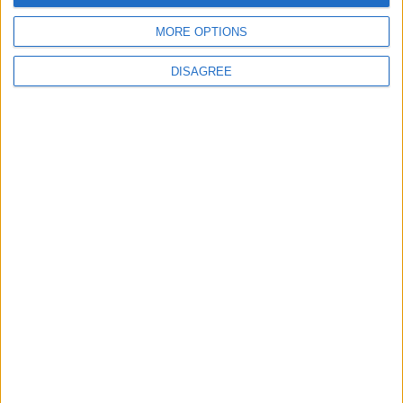
giochi-geografici.com
geoheroes.com
MORE OPTIONS
jeux-historiques.com
lemurdelapresse.com
DISAGREE
jeuxpedago.com
billets-monuments.com
Protección de datos
personales
Mapa del sitio
Contacto
Menciones Legales
Colaboración
Boletín de noticias
¿Deseas recibir información sobre este sitio Web?
ENVIAR