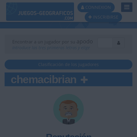
Toggl
CONNEXION
Navig
INSCRIBIRSE
apodo
Encontrar a un jugador por su
Introduce las tres primeras letras y elige
Clasificación de los jugadores
chemacibrian