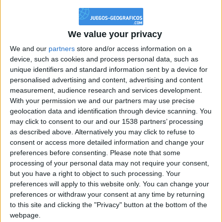
+2
Información sobre la réputación
Terminar una partida
Mostrar todo
hace un mes
+20
hace un mes
Algunas palabras...
We value your privacy
Entrar en las mejores puntuaciones de la semana
We and our
partners
store and/or access information on a
+2
Terminar una partida
hace un mes
chemacibrian no ha completado su perfil.
device, such as cookies and process personal data, such as
+20
unique identifiers and standard information sent by a device for
hace un mes
Los jugadores que te siguen en favoritos serán advertidos
personalised advertising and content, advertising and content
Entrar en las mejores puntuaciones de la semana
cuando modifiques este texto.
measurement, audience research and services development.
+2
Terminar una partida
hace un mes
With your permission we and our partners may use precise
geolocation data and identification through device scanning. You
may click to consent to our and our 1538 partners’ processing
chemacibrian
Clubes de los cuales
es
as described above. Alternatively you may click to refuse to
miembro (0/2)
consent or access more detailed information and change your
chemacibrian
no pertenece a ningún club
preferences before consenting.
Please note that some
processing of your personal data may not require your consent,
but you have a right to object to such processing. Your
preferences will apply to this website only. You can change your
preferences or withdraw your consent at any time by returning
Miembro desde: :
30-11-2011
to this site and clicking the "Privacy" button at the bottom of the
webpage.
Comentarios :
0