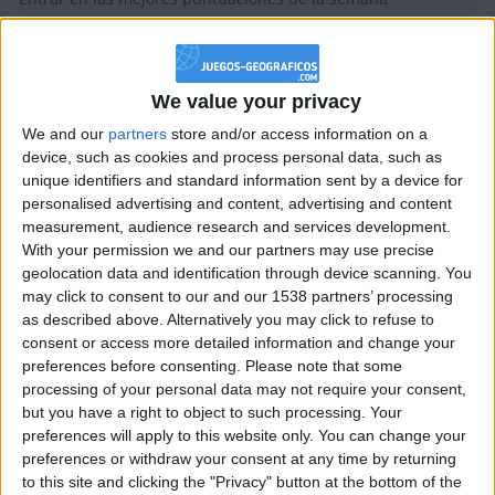
+2
Información sobre la réputación
Terminar una partida
Mostrar todo
hace 2 meses
+40
hace 2 meses
Algunas palabras...
Entrar en las mejores puntuaciones del mes
We value your privacy
+2
Terminar una partida
hace 2 meses
pepnebot no ha completado su perfil.
We and our
partners
store and/or access information on a
+20
hace 2 meses
device, such as cookies and process personal data, such as
Los jugadores que te siguen en favoritos serán advertidos
Entrar en las mejores puntuaciones de la semana
unique identifiers and standard information sent by a device for
cuando modifiques este texto.
+2
personalised advertising and content, advertising and content
Terminar una partida
hace 2 meses
measurement, audience research and services development.
With your permission we and our partners may use precise
geolocation data and identification through device scanning. You
pepnebot
Clubes de los cuales
es miembro
may click to consent to our and our 1538 partners’ processing
(0/2)
as described above. Alternatively you may click to refuse to
pepnebot
no pertenece a ningún club
consent or access more detailed information and change your
preferences before consenting.
Please note that some
processing of your personal data may not require your consent,
but you have a right to object to such processing. Your
Miembro desde: :
24-10-2011
preferences will apply to this website only. You can change your
preferences or withdraw your consent at any time by returning
to this site and clicking the "Privacy" button at the bottom of the
Comentarios :
0