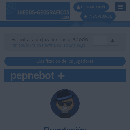
Toggl
CONNEXION
Navig
INSCRIBIRSE
apodo
Encontrar a un jugador por su
Introduce las tres primeras letras y elige
Clasificación de los jugadores
pepnebot