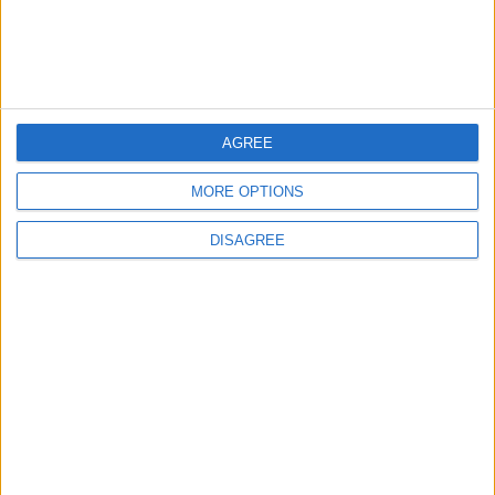
Ciudades del Oriente
67395
27
Europa
Medio
Provincias de Argentina
13893
28
Argentina
AGREE
MORE OPTIONS
Informar de un error
DISAGREE
juegos-geograficos.com
geographie-spiele.com
giochi-geografici.com
geoheroes.com
jeux-historiques.com
lemurdelapresse.com
jeuxpedago.com
billets-monuments.com