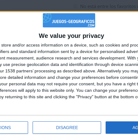
No está entre los favoritos
tuaciones de la semana
We value your privacy
🇺🇸 We noticed you’re visiting from
uaciones del día
store and/or access information on a device, such as cookies and pro
an English-speaking country
ifiers and standard information sent by a device for personalised adver
Join our American version now and be among
tent measurement, audience research and services development.
With 
 use precise geolocation data and identification through device scanni
the firsts to submit your score on our
ur 1538 partners’ processing as described above. Alternatively you may 
leaderboards!
ore detailed information and change your preferences before consenti
our personal data may not require your consent, but you have a right t
ferences will apply to this website only. You can change your preferen
y returning to this site and clicking the "Privacy" button at the bottom
tuaciones de la semana
IONS
DISAGREE
A