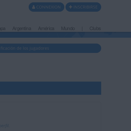
CONNEXION
INSCRIBIRSE
opa
Argentina
América
Mundo
|
Clubs
ificación de los jugadores
erfil.