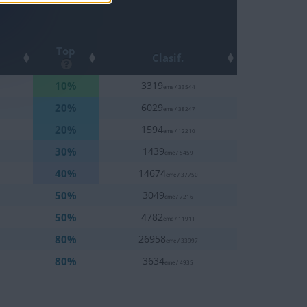
Top
Clasif.
10%
3319
eme / 33544
20%
6029
eme / 38247
20%
1594
eme / 12210
30%
1439
eme / 5459
40%
14674
eme / 37750
50%
3049
eme / 7216
50%
4782
eme / 11911
80%
26958
eme / 33997
80%
3634
eme / 4935