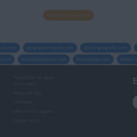
tuaciones de la semana
Informar de un error
icos.com
geographie-spiele.com
giochi-geografici.com
uaciones del día
es.com
lemurdelapresse.com
jeuxpedago.com
billets
tuaciones de la semana
Protección de datos
B
tuaciones de la semana
personales
¿D
Mapa del sitio
tuaciones de la semana
Contacto
Menciones Legales
tuaciones de la semana
Colaboración