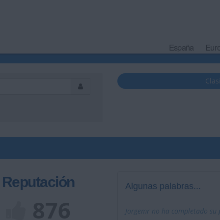
España
Eur
Clas
Reputación
Algunas palabras...
876
Jorgemr no ha completado su p