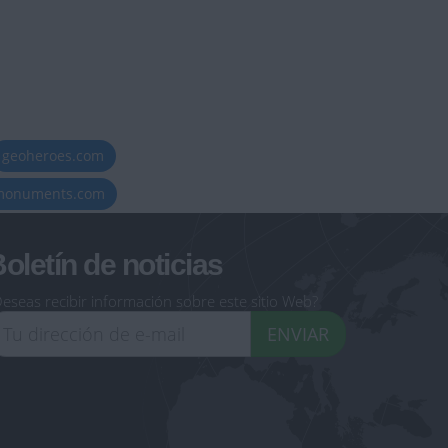
geoheroes.com
-monuments.com
oletín de noticias
eseas recibir información sobre este sitio Web?
ENVIAR