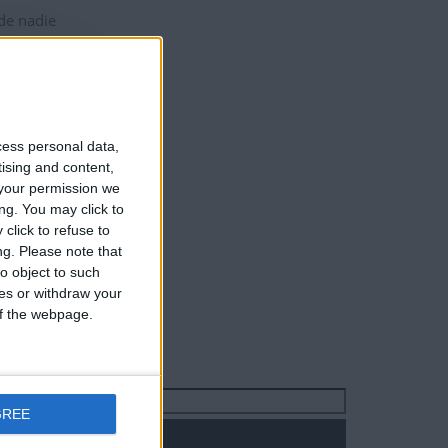
 de nadie
cess personal data,
tising and content,
your permission we
ng. You may click to
click to refuse to
ng.
Please note that
o object to such
ces or withdraw your
 of the webpage.
Buscar:
GREE