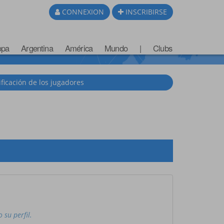
CONNEXION
INSCRIBIRSE
opa
Argentina
América
Mundo
|
Clubs
ificación de los jugadores
su perfil.