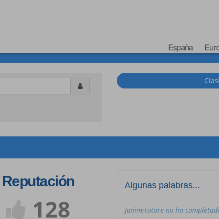
España
Eur
Clas
Reputación
Algunas palabras...
128
JanineTutore no ha completado 