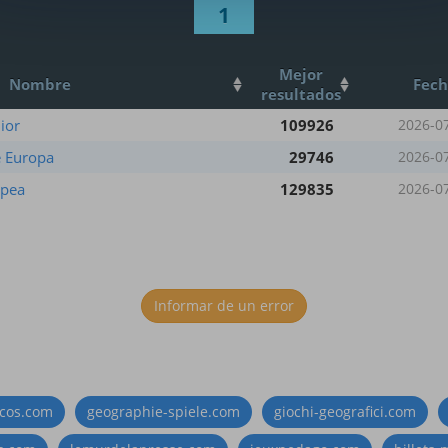
1
Mejor
Nombre
Fec
resultados
ior
109926
2026-0
e Europa
29746
2026-0
opea
129835
2026-0
Informar de un error
icos.com
geographie-spiele.com
giochi-geografici.com