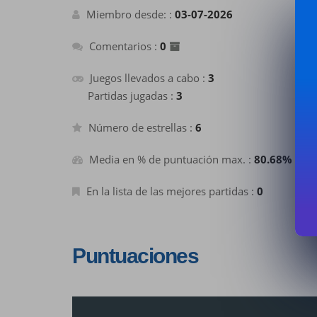
+10
Ganar una estrella
hace un mes
Miembro desde: :
03-07-2026
+2
Terminar una partida
hace un mes
Comentarios :
0
+2
Añadir un comentario
hace un mes
Juegos llevados a cabo :
3
Partidas jugadas :
3
Número de estrellas :
6
Media en % de puntuación max. :
80.68%
En la lista de las mejores partidas :
0
Puntuaciones