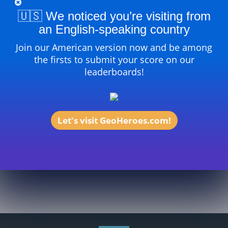
No está entre los favoritos
🇺🇸 We noticed you’re visiting from
an English-speaking country
Join our American version now and be among
the firsts to submit your score on our
leaderboards!
Let's visit GeoHeroes.com!