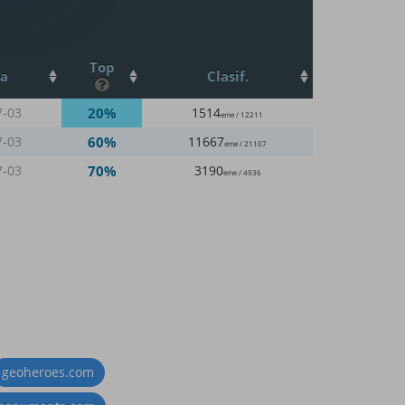
Top
ha
Clasif.
20%
7-03
1514
eme / 12211
60%
7-03
11667
eme / 21107
70%
7-03
3190
eme / 4936
geoheroes.com