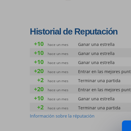
Historial de Reputación
+10
Ganar una estrella
hace un mes
+10
Ganar una estrella
hace un mes
+10
Ganar una estrella
hace un mes
+20
Entrar en las mejores pun
hace un mes
+2
Terminar una partida
hace un mes
+20
Entrar en las mejores pun
hace un mes
+10
Ganar una estrella
hace un mes
+2
Terminar una partida
hace un mes
+20
Información sobre la réputación
Entrar en las mejores pun
hace un mes
+10
Ganar una estrella
hace un mes