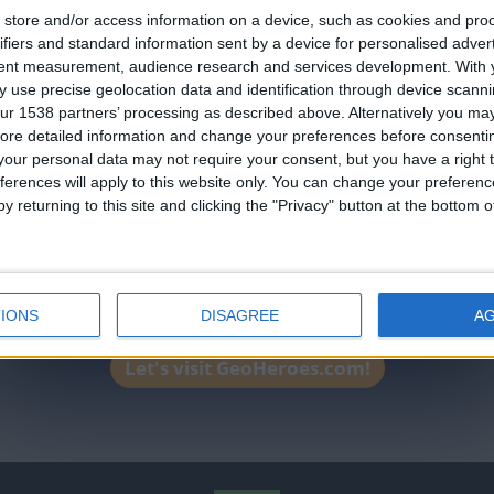
store and/or access information on a device, such as cookies and pro
No está entre los favoritos
an English-speaking country
ifiers and standard information sent by a device for personalised adver
tuaciones del mes
Join our American version now and be among
tent measurement, audience research and services development.
With 
 use precise geolocation data and identification through device scanni
the firsts to submit your score on our
ur 1538 partners’ processing as described above. Alternatively you may 
leaderboards!
ore detailed information and change your preferences before consenti
our personal data may not require your consent, but you have a right t
ferences will apply to this website only. You can change your preferen
y returning to this site and clicking the "Privacy" button at the bottom
tuaciones del mes
IONS
DISAGREE
A
Let's visit GeoHeroes.com!