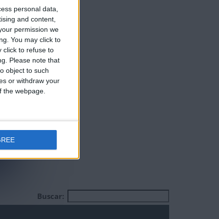
cess personal data,
 de nadie
tising and content,
your permission we
ng. You may click to
click to refuse to
ng.
Please note that
o object to such
ces or withdraw your
 of the webpage.
GREE
Buscar: