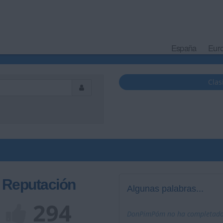
España
Eur
Clas
Reputación
Algunas palabras...
294
DonPimPóm no ha completado s