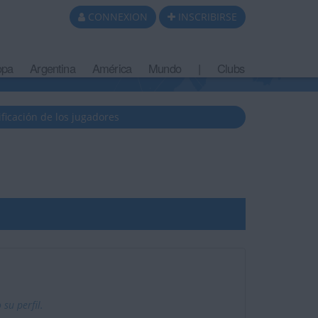
CONNEXION
INSCRIBIRSE
opa
Argentina
América
Mundo
|
Clubs
ificación de los jugadores
u perfil.