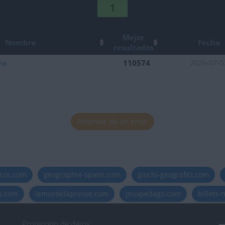
tuaciones del mes
1
Mejor
Nombre
Fecha
resultados
na
110574
2026-07-0
tuaciones del mes
uaciones del día
Informar de un error
icos.com
geographie-spiele.com
giochi-geografici.com
es.com
lemurdelapresse.com
jeuxpedago.com
billets
Protección de datos