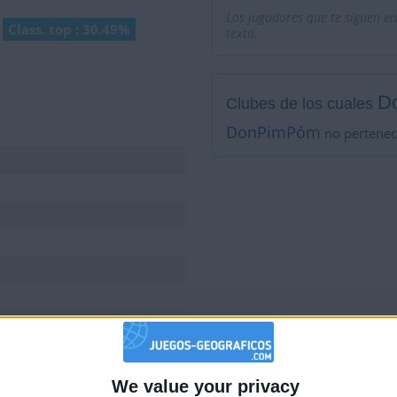
Los jugadores que te siguen en
Class. top : 30.49%
texto.
D
Clubes de los cuales
DonPimPóm
no pertenec
Mostrar todo
tuaciones del mes
We value your privacy
🇺🇸 We noticed you’re visiting from