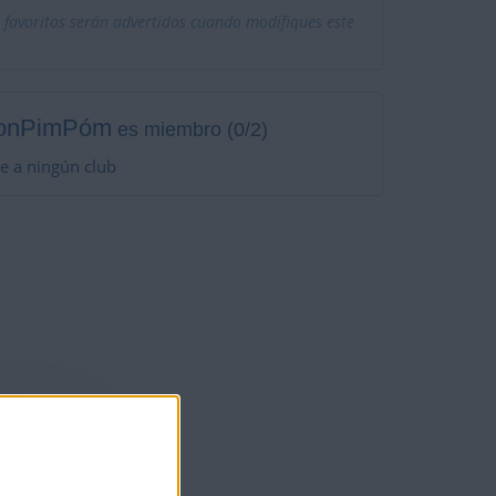
 favoritos serán advertidos cuando modifiques este
onPimPóm
es miembro (0/2)
e a ningún club