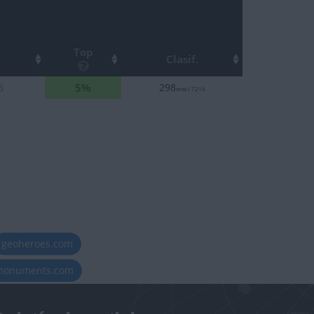
Top
Clasif.
5%
3
298
eme / 7216
geoheroes.com
-monuments.com