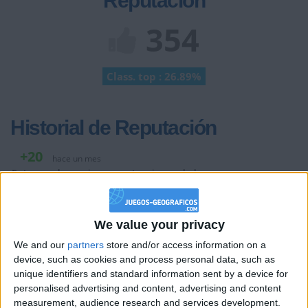
Reputación
354
Class. top : 26.89%
Historial de Reputación
+20
hace un mes
Entrar en las mejores puntuaciones de la semana
+10
Ganar una estrella
hace un mes
+2
Terminar una partida
hace un mes
We value your privacy
+20
hace 2 meses
We and our
partners
store and/or access information on a
Entrar en las mejores puntuaciones de la semana
device, such as cookies and process personal data, such as
+2
Terminar una partida
hace 2 meses
unique identifiers and standard information sent by a device for
+2
personalised advertising and content, advertising and content
Terminar una partida
hace 2 meses
measurement, audience research and services development.