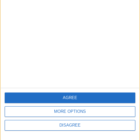
Ciudades de Asia
57042
9
Europa
Informar de un error
juegos-geograficos.com
geographie-spiele.com
giochi-geografici.com
geoheroes.com
AGREE
jeux-historiques.com
lemurdelapresse.com
MORE OPTIONS
jeuxpedago.com
billets-monuments.com
DISAGREE
Protección de datos