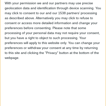
+10
hace 2 meses
With your permission we and our partners may use precise
Información sobre la réputación
Mostrar todo
Entrar en las mejores puntuaciones del día
geolocation data and identification through device scanning. You
+20
may click to consent to our and our 1538 partners’ processing
hace 2 meses
Algunas palabras...
as described above. Alternatively you may click to refuse to
Entrar en las mejores puntuaciones de la semana
consent or access more detailed information and change your
+2
Terminar una partida
hace 2 meses
preferences before consenting.
Please note that some
lauunzz no ha completado su perfil.
+2
processing of your personal data may not require your consent,
Terminar una partida
hace 2 meses
Los jugadores que te siguen en favoritos serán advertidos
but you have a right to object to such processing. Your
+10
Ganar una estrella
hace 2 meses
cuando modifiques este texto.
preferences will apply to this website only. You can change your
+20
preferences or withdraw your consent at any time by returning
hace 2 meses
to this site and clicking the "Privacy" button at the bottom of the
Entrar en las mejores puntuaciones de la semana
webpage.
+10
lauunzz
Clubes de los cuales
es miembro
hace 2 meses
(0/2)
Entrar en las mejores puntuaciones del día
+2
lauunzz
no pertenece a ningún club
Terminar una partida
hace 2 meses
+20
hace 2 meses
Entrar en las mejores puntuaciones de la semana
+2
Terminar una partida
hace 2 meses
Miembro desde: :
17-06-2026
+20
hace 2 meses
Comentarios :
0
Entrar en las mejores puntuaciones de la semana