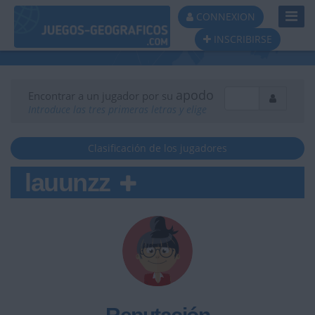
Toggl
CONNEXION
Navig
INSCRIBIRSE
apodo
Encontrar a un jugador por su
Introduce las tres primeras letras y elige
Clasificación de los jugadores
lauunzz