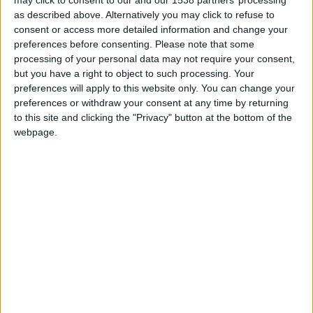
+2
as described above. Alternatively you may click to refuse to
Información sobre la réputación
Terminar una partida
Mostrar todo
hace 2 meses
consent or access more detailed information and change your
+10
Ganar una estrella
hace 2 meses
preferences before consenting.
Please note that some
Algunas palabras...
+2
processing of your personal data may not require your consent,
Terminar una partida
hace 2 meses
but you have a right to object to such processing. Your
+20
Aletzzz no ha completado su perfil.
hace 2 meses
preferences will apply to this website only. You can change your
Entrar en las mejores puntuaciones de la semana
preferences or withdraw your consent at any time by returning
Los jugadores que te siguen en favoritos serán advertidos
+10
to this site and clicking the "Privacy" button at the bottom of the
Ganar una estrella
hace 2 meses
cuando modifiques este texto.
webpage.
+10
Ganar una estrella
hace 2 meses
+10
Ganar una estrella
hace 2 meses
Aletzzz
Clubes de los cuales
es miembro (0/2)
+2
Terminar una partida
hace 2 meses
Aletzzz
no pertenece a ningún club
+2
Terminar una partida
hace 2 meses
+10
Ganar una estrella
hace 2 meses
+10
Ganar una estrella
hace 2 meses
Miembro desde: :
11-06-2026
+20
hace 2 meses
Entrar en las mejores puntuaciones de la semana
🇺🇸 We noticed you’re visiting
Comentarios :
0
+40
hace 2 meses