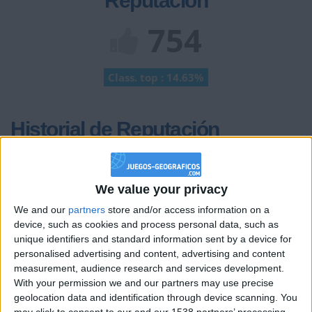
Reputación
754
Class. top : 14.63%
Historial de Reputación
+20
hace 2 meses
Entrar en las mejores puntuaciones de la semana
We value your privacy
+2
Terminar una partida
hace 2 meses
We and our
partners
store and/or access information on a
+40
hace 2 meses
device, such as cookies and process personal data, such as
Entrar en las mejores puntuaciones del mes
unique identifiers and standard information sent by a device for
+2
Terminar una partida
hace 2 meses
personalised advertising and content, advertising and content
measurement, audience research and services development.
+2
Terminar una partida
hace 2 meses
With your permission we and our partners may use precise
+40
hace 2 meses
geolocation data and identification through device scanning. You
Entrar en las mejores puntuaciones del mes
may click to consent to our and our 1538 partners’ processing