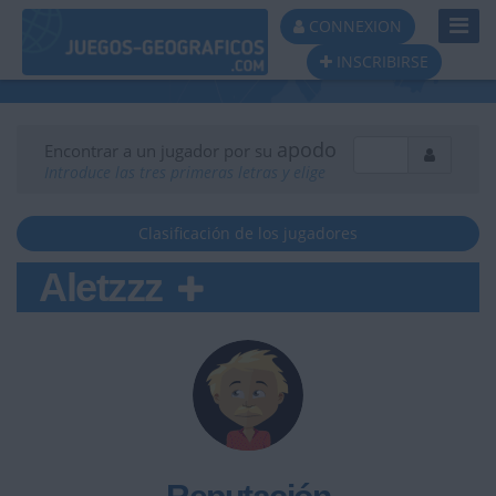
Toggl
CONNEXION
Navig
INSCRIBIRSE
apodo
Encontrar a un jugador por su
Introduce las tres primeras letras y elige
Clasificación de los jugadores
Aletzzz