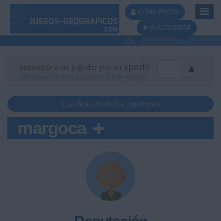
Toggl
CONNEXION
Navig
INSCRIBIRSE
apodo
Encontrar a un jugador por su
Introduce las tres primeras letras y elige
Clasificación de los jugadores
margoca