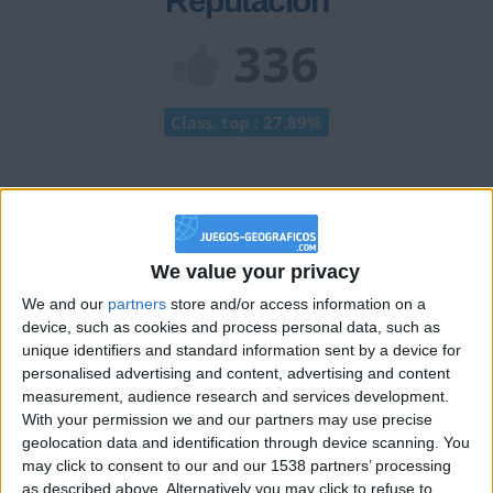
Reputación
336
Class. top : 27.89%
Historial de Reputación
+40
hace 2 meses
We value your privacy
Entrar en las mejores puntuaciones del mes
+2
We and our
partners
store and/or access information on a
Terminar una partida
hace 2 meses
device, such as cookies and process personal data, such as
+2
Terminar una partida
hace 2 meses
unique identifiers and standard information sent by a device for
+2
personalised advertising and content, advertising and content
Terminar una partida
hace 2 meses
measurement, audience research and services development.
+2
Terminar una partida
hace 2 meses
With your permission we and our partners may use precise
+2
geolocation data and identification through device scanning. You
Terminar una partida
hace 2 meses
may click to consent to our and our 1538 partners’ processing
+2
Terminar una partida
hace 2 meses
as described above. Alternatively you may click to refuse to