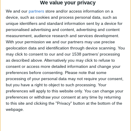
We value your privacy
+10
Ganar una estrella
hace 2 meses
Información sobre la réputación
Mostrar todo
We and our
partners
store and/or access information on a
+40
hace 2 meses
device, such as cookies and process personal data, such as
Algunas palabras...
Entrar en las mejores puntuaciones del mes
unique identifiers and standard information sent by a device for
+2
Terminar una partida
personalised advertising and content, advertising and content
hace 2 meses
mvav no ha completado su perfil.
measurement, audience research and services development.
+10
Ganar una estrella
hace 2 meses
With your permission we and our partners may use precise
+2
Los jugadores que te siguen en favoritos serán advertidos
Terminar una partida
hace 2 meses
geolocation data and identification through device scanning. You
cuando modifiques este texto.
may click to consent to our and our 1538 partners’ processing
+2
Terminar una partida
hace 2 meses
as described above. Alternatively you may click to refuse to
+40
hace 2 meses
consent or access more detailed information and change your
Entrar en las mejores puntuaciones del mes
preferences before consenting.
Please note that some
mvav
Clubes de los cuales
es miembro (0/2)
+2
processing of your personal data may not require your consent,
Terminar una partida
hace 2 meses
mvav
no pertenece a ningún club
but you have a right to object to such processing. Your
+2
Terminar una partida
hace 2 meses
preferences will apply to this website only. You can change your
+20
preferences or withdraw your consent at any time by returning
hace 2 meses
to this site and clicking the "Privacy" button at the bottom of the
Entrar en las mejores puntuaciones de la semana
Miembro desde: :
10-06-2026
webpage.
+2
Terminar una partida
hace 2 meses
+10
Comentarios :
0
Ganar una estrella
hace 2 meses