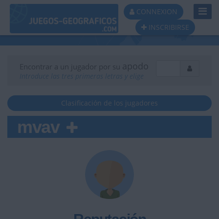
Toggl
CONNEXION
Navig
INSCRIBIRSE
apodo
Encontrar a un jugador por su
Introduce las tres primeras letras y elige
Clasificación de los jugadores
mvav