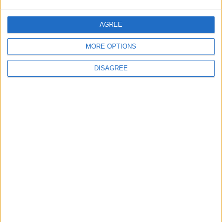
giochi-geografici.com
geoheroes.com
jeux-historiques.com
lemurdelapresse.com
AGREE
jeuxpedago.com
billets-monuments.com
MORE OPTIONS
Protección de datos
DISAGREE
personales
Mapa del sitio
Contacto
Menciones Legales
Colaboración
Boletín de noticias
¿Deseas recibir información sobre este sitio Web?
ENVIAR