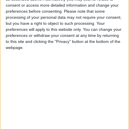
+2
Terminar una partida
hace un mes
consent or access more detailed information and change your
Información sobre la réputación
Mostrar todo
+20
preferences before consenting.
Please note that some
hace un mes
processing of your personal data may not require your consent,
Entrar en las mejores puntuaciones de la semana
Algunas palabras...
but you have a right to object to such processing. Your
+10
Ganar una estrella
hace un mes
preferences will apply to this website only. You can change your
+2
HLZ no ha completado su perfil.
Terminar una partida
hace un mes
preferences or withdraw your consent at any time by returning
to this site and clicking the "Privacy" button at the bottom of the
+20
hace 2 meses
Los jugadores que te siguen en favoritos serán advertidos
webpage.
Entrar en las mejores puntuaciones de la semana
cuando modifiques este texto.
+10
Ganar una estrella
hace 2 meses
+2
Terminar una partida
hace 2 meses
HLZ
Clubes de los cuales
es miembro (0/2)
HLZ
no pertenece a ningún club
🇺🇸 We noticed you’re visiting
from an English-speaking
Miembro desde: :
06-06-2026
country
Comentarios :
0
Join our American version now and be