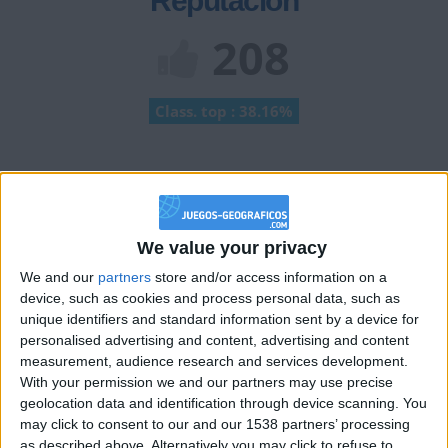
Reputación
208
Class. top : 38.16%
Historial de Reputación
+20
hace un mes
We value your privacy
Entrar en las mejores puntuaciones de la semana
+2
We and our
partners
store and/or access information on a
Terminar una partida
hace un mes
device, such as cookies and process personal data, such as
+2
Terminar una partida
hace un mes
unique identifiers and standard information sent by a device for
+2
personalised advertising and content, advertising and content
Terminar una partida
hace un mes
measurement, audience research and services development.
+2
Terminar una partida
hace un mes
With your permission we and our partners may use precise
+20
geolocation data and identification through device scanning. You
hace un mes
may click to consent to our and our 1538 partners’ processing
Entrar en las mejores puntuaciones de la semana
as described above. Alternatively you may click to refuse to