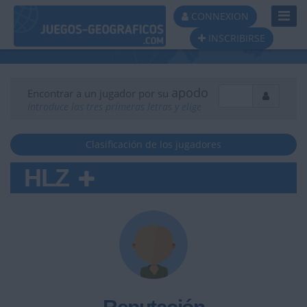
Toggl
CONNEXION
Navig
INSCRIBIRSE
apodo
Encontrar a un jugador por su
Introduce las tres primeras letras y elige
Clasificación de los jugadores
HLZ