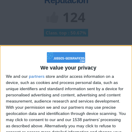
Reputación
124
Class. top : 50.67%
Historial de Reputación
+10
We value your privacy
Ser añadido como favorito
hace 2 meses
+2
We and our
partners
store and/or access information on a
Terminar una partida
hace 2 meses
device, such as cookies and process personal data, such as
+2
Terminar una partida
hace 2 meses
unique identifiers and standard information sent by a device for
+2
Terminar una partida
personalised advertising and content, advertising and content
hace 2 meses
measurement, audience research and services development.
+2
Terminar una partida
hace 2 meses
With your permission we and our partners may use precise
+2
Terminar una partida
hace 2 meses
geolocation data and identification through device scanning. You
may click to consent to our and our 1538 partners’ processing
+20
hace 2 meses
as described above. Alternatively you may click to refuse to
Entrar en las mejores puntuaciones de la semana