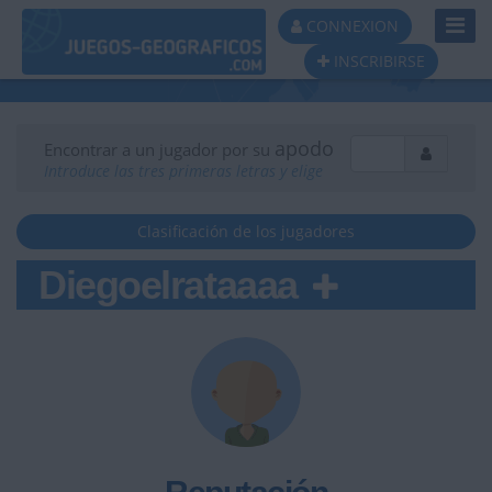
Toggl
CONNEXION
Navig
INSCRIBIRSE
apodo
Encontrar a un jugador por su
Introduce las tres primeras letras y elige
Clasificación de los jugadores
Diegoelrataaaa