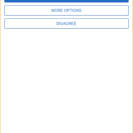
jeuxpedago.com
billets-monuments.com
MORE OPTIONS
Protección de datos
personales
DISAGREE
Mapa del sitio
Contacto
Menciones Legales
Colaboración
Boletín de noticias
¿Deseas recibir información sobre este sitio Web?
ENVIAR
- copyright© juegos-geograficos™ 2026 -