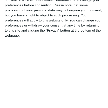
consent or access more detailed information and change your
+2
Terminar una partida
hace 2 meses
preferences before consenting.
Please note that some
Información sobre la réputación
Mostrar todo
+20
processing of your personal data may not require your consent,
hace 2 meses
but you have a right to object to such processing. Your
Algunas palabras...
Entrar en las mejores puntuaciones de la semana
preferences will apply to this website only. You can change your
+2
Terminar una partida
hace 2 meses
preferences or withdraw your consent at any time by returning
Diegoelrataaaa no ha completado su perfil.
to this site and clicking the "Privacy" button at the bottom of the
webpage.
Los jugadores que te siguen en favoritos serán advertidos
cuando modifiques este texto.
Diegoelrataaaa
Clubes de los cuales
es
miembro (0/2)
Diegoelrataaaa
no pertenece a ningún club
🇺🇸 We noticed you’re visiting
from an English-speaking
country
Miembro desde: :
04-06-2026
Join our American version now and be
among the firsts to submit your score
Comentarios :
0