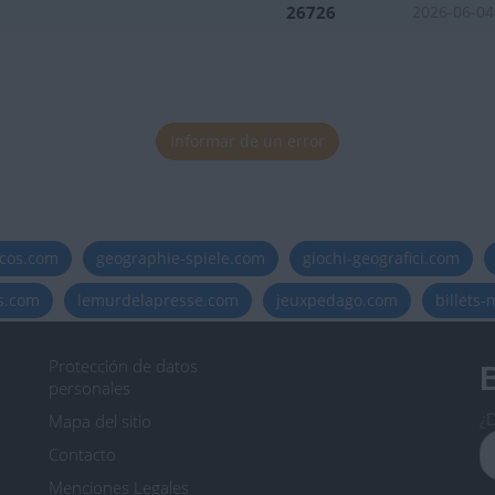
26726
2026-06-04
Informar de un error
icos.com
geographie-spiele.com
giochi-geografici.com
es.com
lemurdelapresse.com
jeuxpedago.com
billets
Protección de datos
B
personales
¿D
Mapa del sitio
Contacto
Menciones Legales