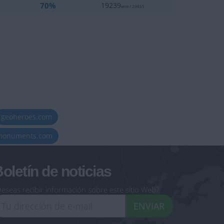
70%
19239
eme / 29855
geoheroes.com
-monuments.com
oletín de noticias
eseas recibir información sobre este sitio Web?
ENVIAR