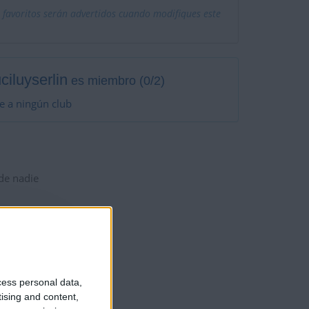
 favoritos serán advertidos cuando modifiques este
ciluyserlin
es miembro (0/2)
e a ningún club
 de nadie
cess personal data,
tising and content,