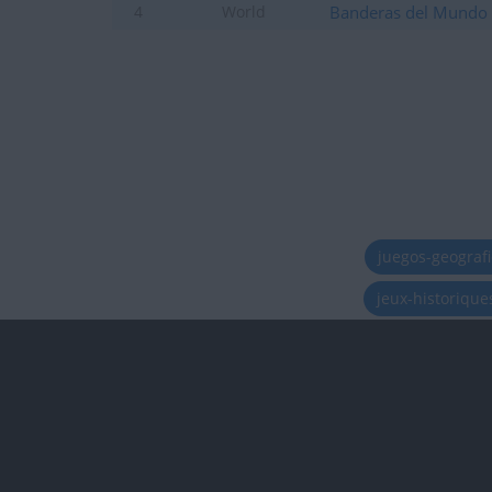
Banderas del Mundo
4
World
juegos-geograf
jeux-historiqu