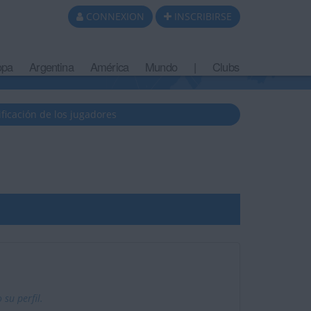
CONNEXION
INSCRIBIRSE
opa
Argentina
América
Mundo
|
Clubs
ificación de los jugadores
su perfil.