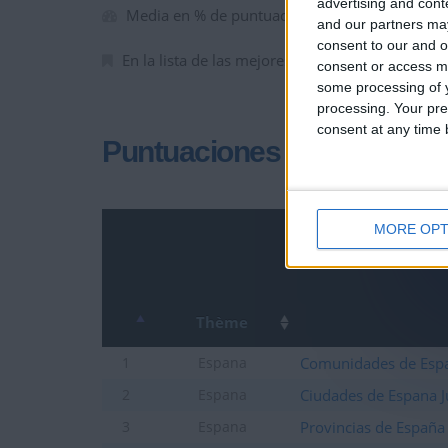
advertising and con
Media en % de puntuación max. :
76.58%
and our partners may
consent to our and o
En la lista de las mejores partidas :
0
consent or access m
some processing of y
processing. Your pre
consent at any time b
Puntuaciones
MORE OPT
Thème
Comunidades de Esp
1
Espana
Ciudades de Espana J
2
Espana
Provincias de España
3
Espana