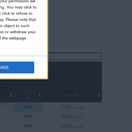
your permission we
ng. You may click to
click to refuse to
ng.
Please note that
o object to such
ces or withdraw your
 of the webpage.
Buscar:
GREE
Top
Clasif.
30%
7798
eme / 38247
70%
3662
eme / 5459
70%
22013
eme / 33544