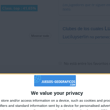
Los jugadores que te siguen en
Class. top : 41.65%
texto.
Lu
Clubes de los cuales
Mostrar todo
Luciluyserlin
no pertenec
No está entre los favoritos
We value your privacy
🇺🇸 We noticed you’re visiting from
store and/or access information on a device, such as cookies and pro
an English-speaking country
ifiers and standard information sent by a device for personalised adver