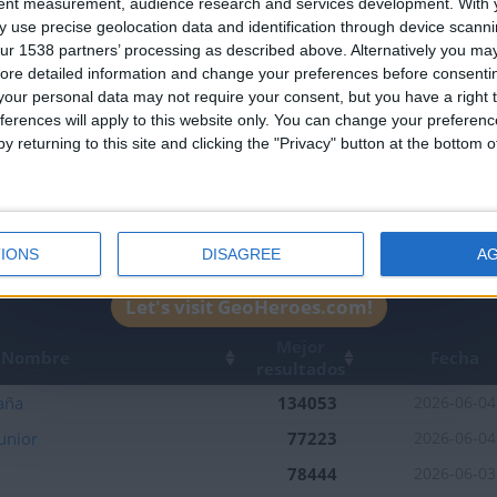
Join our American version now and be among
tent measurement, audience research and services development.
With 
 use precise geolocation data and identification through device scanni
the firsts to submit your score on our
ur 1538 partners’ processing as described above. Alternatively you may 
leaderboards!
ore detailed information and change your preferences before consenti
our personal data may not require your consent, but you have a right t
ferences will apply to this website only. You can change your preferen
y returning to this site and clicking the "Privacy" button at the bottom
IONS
DISAGREE
A
1
Let's visit GeoHeroes.com!
Mejor
Nombre
Fecha
resultados
aña
134053
2026-06-04
unior
77223
2026-06-04
78444
2026-06-03