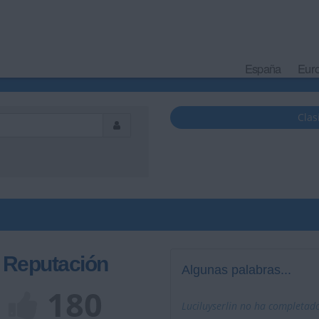
España
Eur
Clas
Reputación
Algunas palabras...
180
Luciluyserlin no ha completado 