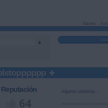
España
Eur
Clas
tplstopppppp
Reputación
Algunas palabras...
64
Alvaropalaciosbatetplstoppppp