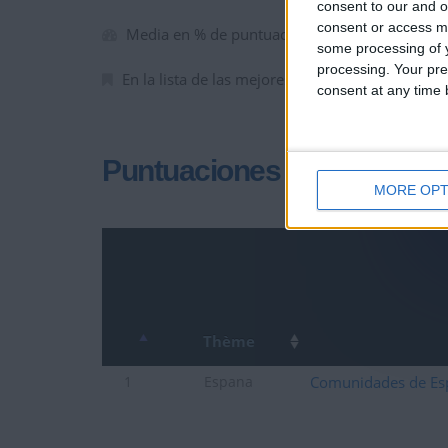
consent to our and o
consent or access m
Media en % de puntuación max. :
100%
some processing of y
processing. Your pre
En la lista de las mejores partidas :
0
consent at any time b
Puntuaciones
MORE OPT
Thème
Comunidades de Es
1
Espana