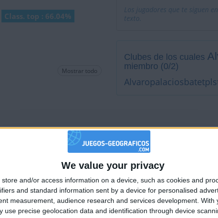
Los jugadores que te siguen en
Class. top : 66.04%
texto.
Al
Clubes de los cuales
miembro (0/2)
Mostrar todo
Alvaropalaciosbatetpl
No está entre los favoritos
We value your privacy
🇺🇸 We noticed you’re visiting from
store and/or access information on a device, such as cookies and pro
an English-speaking country
ifiers and standard information sent by a device for personalised adver
Join our American version now and be among
tent measurement, audience research and services development.
With 
 use precise geolocation data and identification through device scanni
the firsts to submit your score on our