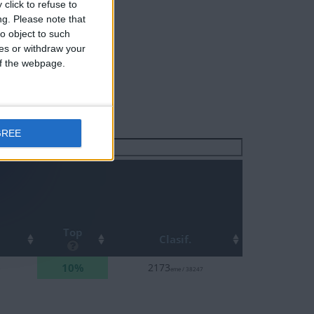
click to refuse to
ng.
Please note that
o object to such
ces or withdraw your
 of the webpage.
GREE
Buscar:
Top
Clasif.
10%
3
2173
eme / 38247