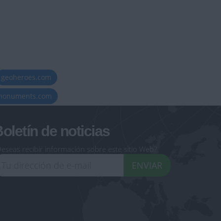
geoheroes.com
-monuments.com
oletín de noticias
eseas recibir información sobre este sitio Web?
ENVIAR