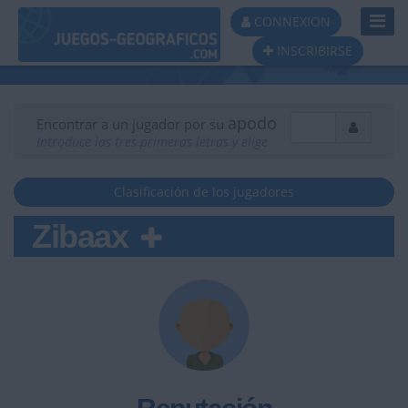
Toggl
CONNEXION
Navig
INSCRIBIRSE
apodo
Encontrar a un jugador por su
Introduce las tres primeras letras y elige
Clasificación de los jugadores
Zibaax