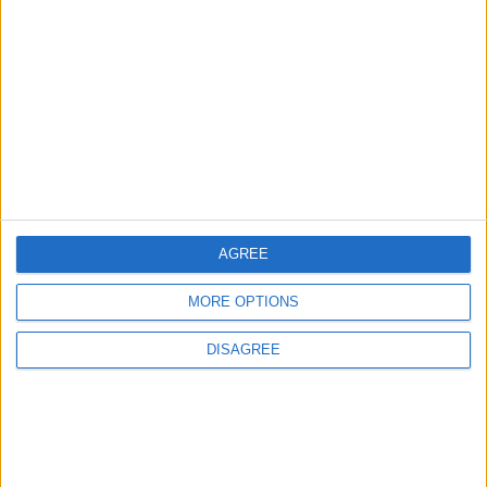
juegos-geograficos.com
geographie-spiele.com
giochi-geografici.com
geoheroes.com
jeux-historiques.com
lemurdelapresse.com
jeuxpedago.com
billets-monuments.com
AGREE
Protección de datos
personales
MORE OPTIONS
Mapa del sitio
Contacto
DISAGREE
Menciones Legales
Colaboración
Boletín de noticias