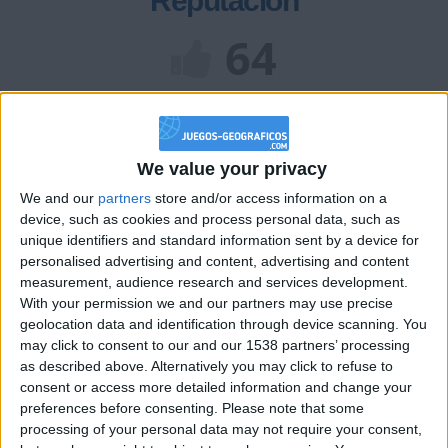
Reputación
64
Class. top : 66.04%
We value your privacy
Historial de Reputación
We and our
partners
store and/or access information on a
device, such as cookies and process personal data, such as
Información sobre la réputación
Mostrar todo
unique identifiers and standard information sent by a device for
personalised advertising and content, advertising and content
Algunas palabras...
measurement, audience research and services development.
With your permission we and our partners may use precise
Zibaax no ha completado su perfil.
geolocation data and identification through device scanning. You
may click to consent to our and our 1538 partners’ processing
Los jugadores que te siguen en favoritos serán advertidos
as described above. Alternatively you may click to refuse to
cuando modifiques este texto.
consent or access more detailed information and change your
preferences before consenting.
Please note that some
processing of your personal data may not require your consent,